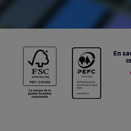
En sa
c