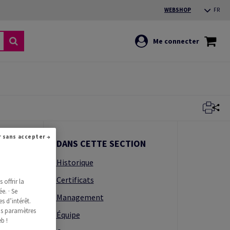
WEBSHOP
FR
Me connecter
Continuer sans accepter →
DANS CETTE SECTION
Historique
Certificats
offrir la
e. · Se
Management
s d’intérêt.
os paramètres
Équipe
b !