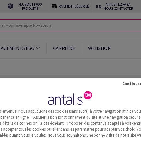
PLUS DE 11'000
N'HÉSITEZ PAS À
PAIEMENT SÉCURISÉ
PRODUITS
NOUS CONTACTER
GAGEMENTS ESG
CARRIÈRE
WEBSHOP
bienvenue! Nous appliquons des cookies (sans sucre) à votre navigation afin de vous 
périence en ligne : · Assurer le bon fonctionnement du site et une navigation sécurisé
s détails de connexion, le cas échéant. · Proposer des contenus adaptés à vos centre
 accepter tous les cookies ou aller dans les paramètres pour adapter vos choix. V
ables quand vous le voulez. Nous vous souhaitons une bonne visite de notre site we