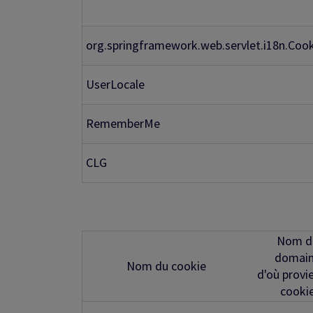
org.springframework.web.servlet.i18n.Coo
UserLocale
RememberMe
CLG
Nom d
domai
Nom du cookie
d'où provie
cooki