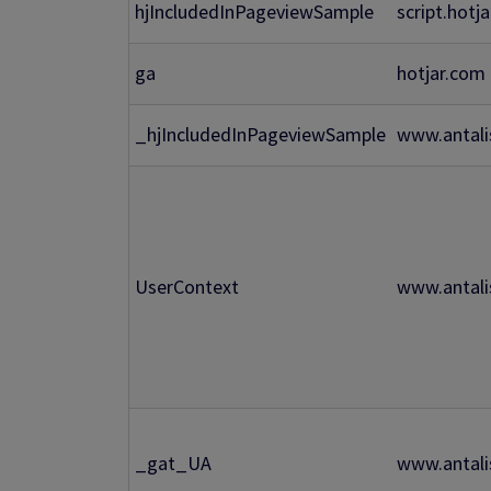
hjIncludedInPageviewSample
script.hotj
ga
hotjar.com
_hjIncludedInPageviewSample
www.antali
UserContext
www.antali
_gat_UA
www.antali