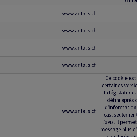
d'ide
www.antalis.ch
www.antalis.ch
www.antalis.ch
www.antalis.ch
Ce cookie est 
certaines versi
la législation 
défini après 
d'information 
www.antalis.ch
cas, seulement
l'avis. Il perm
message plus d'u
a une durée de 