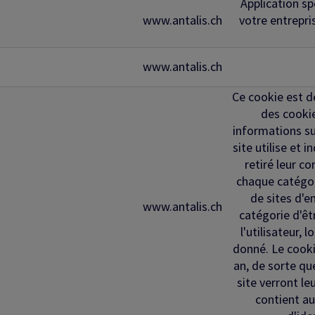
Application sp
www.antalis.ch
votre entrepri
www.antalis.ch
Ce cookie est d
des cookie
informations su
site utilise et 
retiré leur c
chaque catégor
de sites d'
www.antalis.ch
catégorie d'êt
l'utilisateur,
donné. Le cooki
an, de sorte que
site verront l
contient a