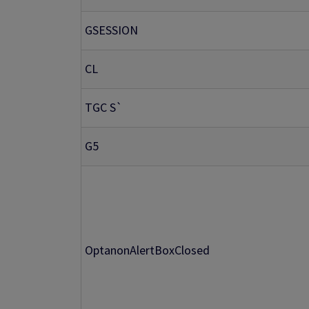
GSESSION
CL
TGC S`
G5
OptanonAlertBoxClosed