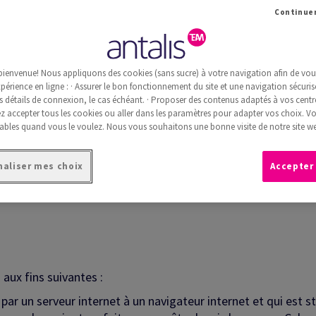
de chiffres et de lettres, qui sont enregistrés sur l’ordinateu
nt utilisés pour permettre au site de fonctionner, ou d'être 
net. Certaines fonctionnalités du site (comme le partage de c
fferts par des sites web tiers. Ces fonctionnalités receuillen
bienvenue! Nous appliquons des cookies (sans sucre) à votre navigation afin de vous 
okies sont uniquement gardés si l'utilsateur donne son accord.
périence en ligne : · Assurer le bon fonctionnement du site et une navigation sécurisé
s détails de connexion, le cas échéant. · Proposer des contenus adaptés à vos centre
ou les rejeter. Si l'utilisateur choisit de ne pas télécharger l
 accepter tous les cookies ou aller dans les paramètres pour adapter vos choix. V
as être disponibles.
ables quand vous le voulez. Nous vous souhaitons une bonne visite de notre site we
e site Web et finalité
aliser mes choix
Accepter
 aux fins suivantes :
r un serveur internet à un navigateur internet et qui est s