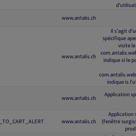
d'utilis
www.antalis.ch
Il s'agit d
spécifique aper
visite l
com.antalis.
www.antalis.ch
indique si le 
com.antalis.w
indique is l'
Application sp
www.antalis.ch
Application 
D_TO_CART_ALERT
www.antalis.ch
(fenêtre surgi
prod