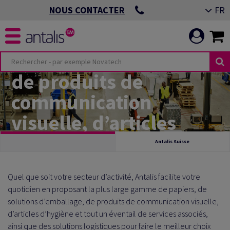
FR
NOUS CONTACTER
Premier distributeur
de papiers, de
solutions d’emballage,
de produits de
ÉS
MENTS ESG
communication
visuelle, d’articles
 IMPRIMÉE
IS
d’hygiène et de
Antalis Suisse
 DE BUREAU &
RE PERFORMANCE
solutions logistiques
ALE
Quel que soit votre secteur d’activité, Antalis facilite votre
quotidien en proposant la plus large gamme de papiers, de
VISUELLE &
IMER LES
solutions d’emballage, de produits de communication visuelle,
d’articles d’hygiène et tout un éventail de services associés,
ainsi que des solutions logistiques pour faire le meilleur choix
EMBALLAGE
RITÉ