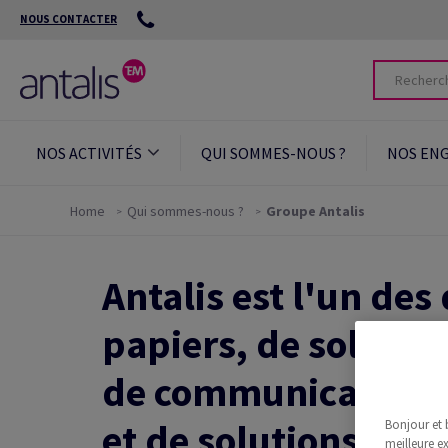
NOUS CONTACTER
NOS ACTIVITÉS
QUI SOMMES-NOUS ?
NOS EN
Home
Qui sommes-nous ?
Groupe Antalis
Antalis est l'un des
papiers, de solutio
de communication vi
et de solutions logi
Bonjour et 
meilleure ex