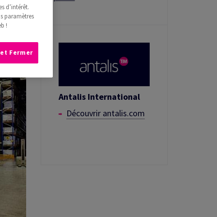
s d’intérêt.
os paramètres
b !
 et Fermer
Antalis International
Découvrir antalis.com