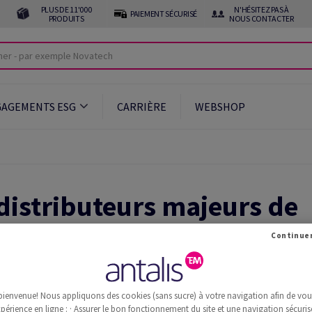
PLUS DE 11'000
N'HÉSITEZ PAS À
PAIEMENT SÉCURISÉ
PRODUITS
NOUS CONTACTER
GAGEMENTS ESG
CARRIÈRE
WEBSHOP
 distributeurs majeurs de
ns d’emballage, de produi
suelle, d’articles d’hygi
stiques
bienvenue! Nous appliquons des cookies (sans sucre) à votre navigation afin de vous 
périence en ligne : · Assurer le bon fonctionnement du site et une navigation sécurisé