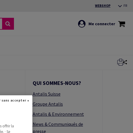
WEBSHOP
FR
Me connecter
QUI SOMMES-NOUS?
Antalis Suisse
ts
Continuer sans accepter →
Groupe Antalis
ène
Antalis & Environnement
News & Communiqués de
offrir la
presse
e. · Se