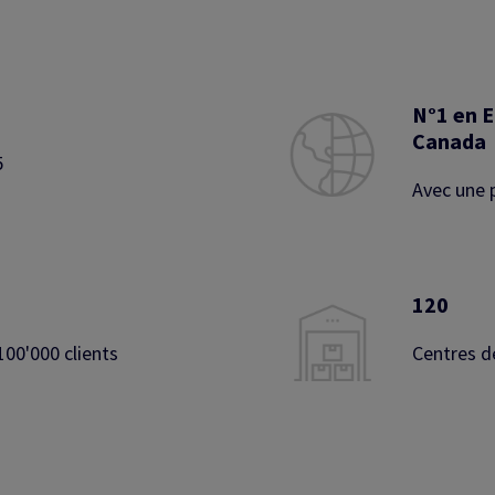
N°1 en E
Canada
5
Avec une 
120
100'000 clients
Centres d