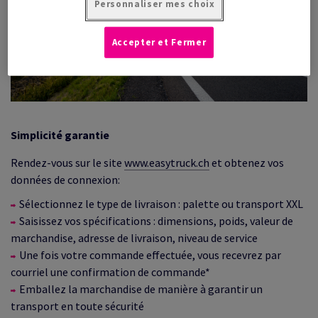
Personnaliser mes choix
Accepter et Fermer
Simplicité garantie
Rendez-vous sur le site
www.easytruck.ch
et obtenez vos
données de connexion:
Sélectionnez le type de livraison : palette ou transport XXL
Saisissez vos spécifications : dimensions, poids, valeur de
marchandise, adresse de livraison, niveau de service
Une fois votre commande effectuée, vous recevrez par
courriel une confirmation de commande*
Emballez la marchandise de manière à garantir un
transport en toute sécurité