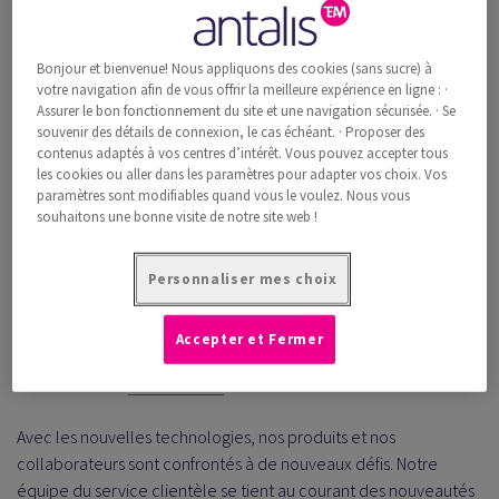
Bonjour et bienvenue! Nous appliquons des cookies (sans sucre) à
votre navigation afin de vous offrir la meilleure expérience en ligne : ·
Assurer le bon fonctionnement du site et une navigation sécurisée. · Se
souvenir des détails de connexion, le cas échéant. · Proposer des
contenus adaptés à vos centres d’intérêt. Vous pouvez accepter tous
les cookies ou aller dans les paramètres pour adapter vos choix. Vos
paramètres sont modifiables quand vous le voulez. Nous vous
souhaitons une bonne visite de notre site web !
(Image de gauche à droite: Peter Buob,
Daniel Wyss
)
Personnaliser mes choix
En plus du conseil personnalisé, nous mettons à votre
disposition différentes listes de vérification pour la prévention
Accepter et Fermer
des erreurs. En outre, retrouvez ici les informations sur le
traitement des
réclamations
.
Avec les nouvelles technologies, nos produits et nos
collaborateurs sont confrontés à de nouveaux défis. Notre
équipe du service clientèle se tient au courant des nouveautés