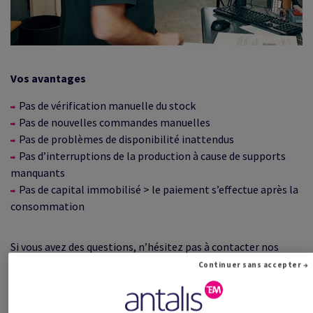
Vos avantages
Pas de vérification manuelle du stock
Pas de nouvelles commandes manuelles
Pas de problèmes de disponibilité inattendus
Pas d’interruptions de la production à cause de supports
manquants
Pas de capital immobilisé > le paiement s’effectue après la
consommation
Si vous avez des questions, n’hésitez pas à contacter nos
conseillers easystock. Ils vous répondront avec grand plaisir.
Continuer sans accepter →