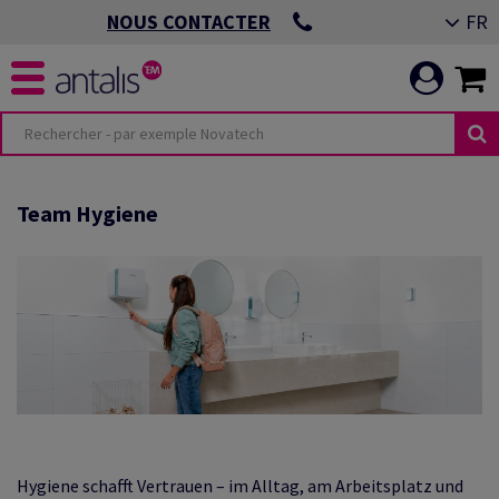
FR
NOUS CONTACTER
ÉS
MENTS ESG
Team
Hygiene
 IMPRIMÉE
IS
 DE BUREAU &
RE PERFORMANCE
ALE
VISUELLE &
IMER LES
Hygiene schafft Vertrauen – im Alltag, am Arbeitsplatz und
EMBALLAGE
RITÉ