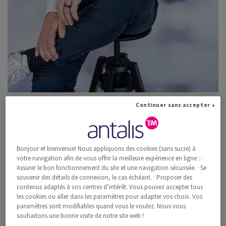
Continuer sans accepter →
Marc Zahnd
Head of Sales
Tel: 056 464 55 74
Bonjour et bienvenue! Nous appliquons des cookies (sans sucre) à
E-Mail senden
votre navigation afin de vous offrir la meilleure expérience en ligne : ·
Assurer le bon fonctionnement du site et une navigation sécurisée. · Se
souvenir des détails de connexion, le cas échéant. · Proposer des
contenus adaptés à vos centres d’intérêt. Vous pouvez accepter tous
Kontakt downloaden
les cookies ou aller dans les paramètres pour adapter vos choix. Vos
paramètres sont modifiables quand vous le voulez. Nous vous
souhaitons une bonne visite de notre site web !