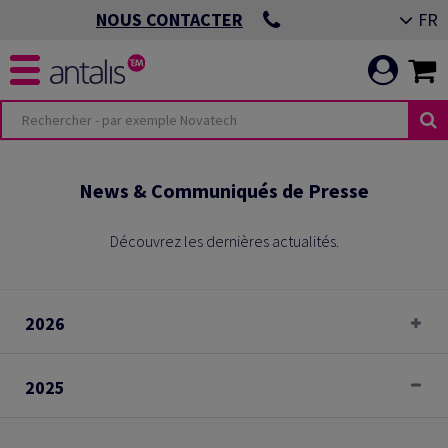
FR
NOUS CONTACTER
ÉS
MENTS ESG
News & Communiqués de Presse
 IMPRIMÉE
IS
Découvrez les dernières actualités.
 DE BUREAU &
RE PERFORMANCE
ALE
2026
VISUELLE &
IMER LES
2025
EMBALLAGE
RITÉ