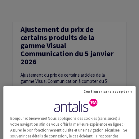
TIQUES
Ajustement du prix de
certains produits de la
gamme Visual
Communication du 5 janvier
2026
Ajustement du prix de certains articles de la
gamme Visual Communication à compter du 5
janvier 2026
Continuer sans accepter →
Pour en savoir plus
Bonjour et bienvenue! Nous appliquons des cookies (sans sucre) à
votre navigation afin de vous offrir la meilleure expérience en ligne : ·
Assurer le bon fonctionnement du site et une navigation sécurisée. · Se
souvenir des détails de connexion, le cas échéant. · Proposer des