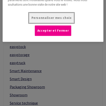
paramètres sont modifiables quand vous le voulez. Nous vous
souhaitons une bonne visite de notre site web !
Smart Tech Design
Smart Testing Lab
Personnaliser mes choix
Smart E-Solution
Smart Logistic
Accepter et Fermer
Services logistiques additionnels
easystock
easystorage
easytruck
Smart Maintenance
Smart Design
Packaging Showroom
Showroom
Service technique