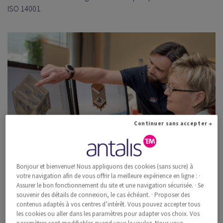
ISO 14001.
Continuer sans accepter →
Bonjour et bienvenue! Nous appliquons des cookies (sans sucre) à
votre navigation afin de vous offrir la meilleure expérience en ligne : ·
Assurer le bon fonctionnement du site et une navigation sécurisée. · Se
souvenir des détails de connexion, le cas échéant. · Proposer des
DANS CETTE SECTION
contenus adaptés à vos centres d’intérêt. Vous pouvez accepter tous
les cookies ou aller dans les paramètres pour adapter vos choix. Vos
Smart Consult