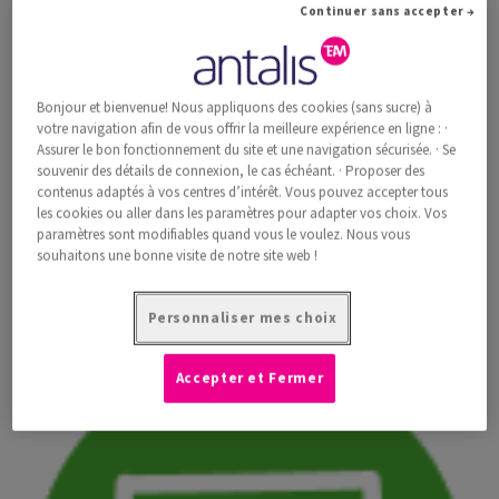
Continuer sans accepter →
Bonjour et bienvenue! Nous appliquons des cookies (sans sucre) à
votre navigation afin de vous offrir la meilleure expérience en ligne : ·
Assurer le bon fonctionnement du site et une navigation sécurisée. · Se
souvenir des détails de connexion, le cas échéant. · Proposer des
contenus adaptés à vos centres d’intérêt. Vous pouvez accepter tous
les cookies ou aller dans les paramètres pour adapter vos choix. Vos
paramètres sont modifiables quand vous le voulez. Nous vous
souhaitons une bonne visite de notre site web !
APPROVISIONNEMENT
Nous garantissons une plus grande traçabilité et un
Personnaliser mes choix
choix responsable des fournisseurs et des matériaux.
Accepter et Fermer