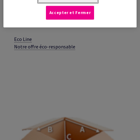
Accepter et Fermer
Eco Line
Notre offre éco-responsable