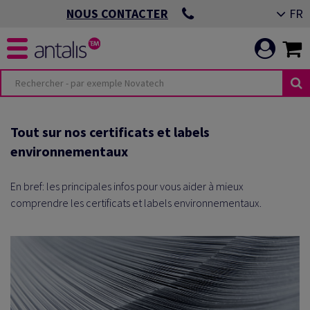
FR
NOUS CONTACTER
ÉS
MENTS ESG
Tout sur nos certificats et labels
environnementaux
 IMPRIMÉE
IS
En bref: les principales infos pour vous aider à mieux
 DE BUREAU &
RE PERFORMANCE
comprendre les certificats et labels environnementaux.
ALE
VISUELLE &
IMER LES
EMBALLAGE
RITÉ