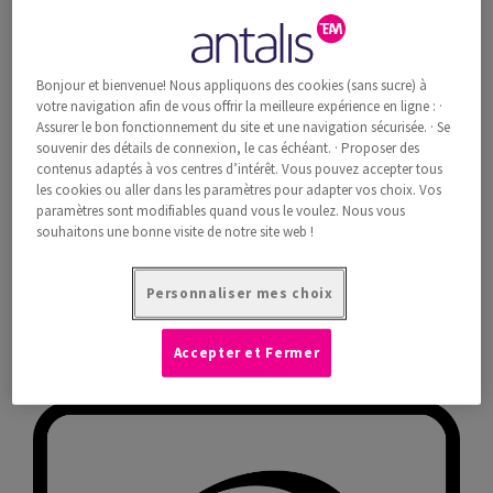
concentrations d’entreprises forestières. L’organisation
non gouvernementale définit les principes et critères au
niveau international et s’engage pour une gestion
Bonjour et bienvenue! Nous appliquons des cookies (sans sucre) à
forestière écologiquement appropriée, socialement
votre navigation afin de vous offrir la meilleure expérience en ligne : ·
Assurer le bon fonctionnement du site et une navigation sécurisée. · Se
bénéfique et économiquement viable. L’utilisation du
souvenir des détails de connexion, le cas échéant. · Proposer des
logo FSC® encourage une gestion forestière innovante.
contenus adaptés à vos centres d’intérêt. Vous pouvez accepter tous
Les différents logos FSC® renseignent sur la
les cookies ou aller dans les paramètres pour adapter vos choix. Vos
composition exacte du produit.
paramètres sont modifiables quand vous le voulez. Nous vous
souhaitons une bonne visite de notre site web !
www.fsc.org
Personnaliser mes choix
Certificat FSC
Accepter et Fermer