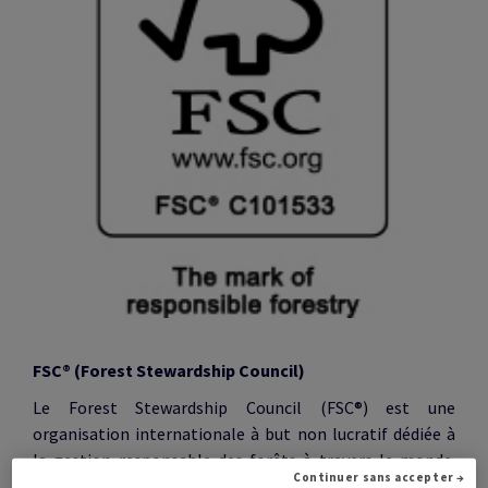
FSC® (Forest Stewardship Council)
Le Forest Stewardship Council (FSC®) est une
organisation internationale à but non lucratif dédiée à
la gestion responsable des forêts à travers le monde.
Continuer sans accepter →
FSC® certifie les petites exploitations comme les