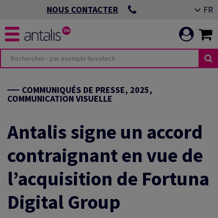
FR
NOUS CONTACTER
ÉS
MENTS ESG
COMMUNIQUÉS DE PRESSE, 2025,
COMMUNICATION VISUELLE
 IMPRIMÉE
IS
Antalis signe un accord
 DE BUREAU &
RE PERFORMANCE
ALE
contraignant en vue de
l’acquisition de Fortuna
VISUELLE &
IMER LES
Digital Group
EMBALLAGE
RITÉ