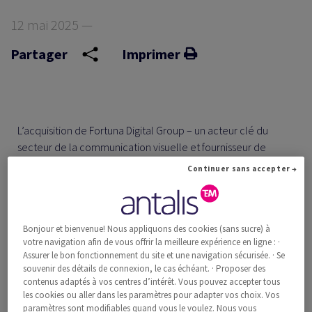
12 mai 2025 —
TIQUES
Partager
Imprimer
L’acquisition de Fortuna Digital Group – un acteur clé du
secteur de la communication visuelle et fournisseur de
solutions d’impression numérique - permet à Antalis de
Continuer sans accepter →
renforcer sa position sur les marchés de l’Europe de l’Est et
des pays adriatiques.
Bonjour et bienvenue! Nous appliquons des cookies (sans sucre) à
votre navigation afin de vous offrir la meilleure expérience en ligne : ·
Assurer le bon fonctionnement du site et une navigation sécurisée. · Se
Fortuna Digital est un leader dans le domaine de la
souvenir des détails de connexion, le cas échéant. · Proposer des
communication visuelle et fournisseur pour l’industrie de
contenus adaptés à vos centres d’intérêt. Vous pouvez accepter tous
les cookies ou aller dans les paramètres pour adapter vos choix. Vos
l’impression numérique. Cette acquisition constitue une
paramètres sont modifiables quand vous le voulez. Nous vous