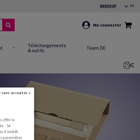
WEBSHOP
FR
Me connecter
Téléchargements
nt
Team DE
& outils
Fermer
Continuer sans accepter →
offrir la
e. · Se
s d’intérêt.
os paramètres