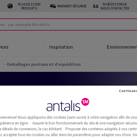
PLUS DE 11'000
N'HÉSITEZ PAS À
PAIEMENT SÉCURISÉ
PRODUITS
NOUS CONTACTER
vices
Inspiration
Environneme
s
Emballages postaux et d’expédition
bienvenue! Nous appliquons des cookies (sans sucre) à votre navigation afin de vous 
staux et d’expédition
périence en ligne : · Assurer le bon fonctionnement du site et une navigation sécurisé
s détails de connexion, le cas échéant. · Proposer des contenus adaptés à vos centre
 accepter tous les cookies ou aller dans les paramètres pour adapter vos choix. V