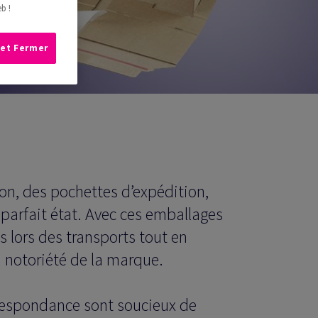
b !
 et Fermer
on, des pochettes d’expédition,
 parfait état. Avec ces emballages
s lors des transports tout en
a notoriété de la marque.
rrespondance sont soucieux de