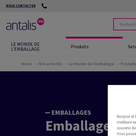
NOUS CONTACTER
LE MONDE DE
Produits
Ser
L'EMBALLAGE
Home
Nos activités
Le Monde de l'emballage
Produit
Protect the future
Nos outils environnementaux
Green Star System™
Packaging
EMBALLAGES
Green Card
Bonjour et 
Emballages po
meilleure ex
Des solutions écologiques
souvenir de
Vous pouvez