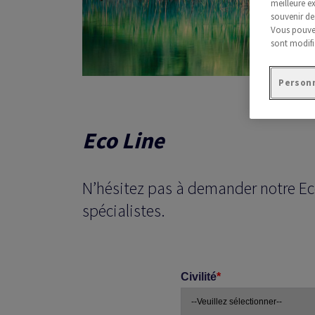
meilleure ex
souvenir de
Vous pouvez
sont modifi
Personn
Eco Line
N’hésitez pas à demander notre Eco
spécialistes.