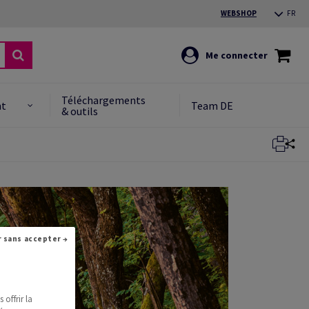
WEBSHOP
FR
Me connecter
Téléchargements
nt
Team DE
& outils
Fermer
Continuer sans accepter →
offrir la