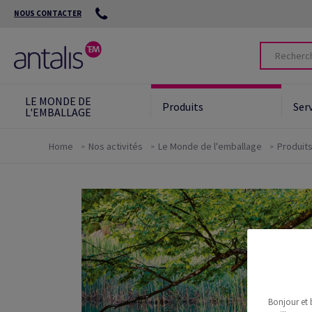
NOUS CONTACTER
LE MONDE DE
Produits
Ser
L'EMBALLAGE
Home
Nos activités
Le Monde de l'emballage
Produit
Protect the future
Nos outils environnementaux
Green Star System™
Packaging
Green Card
Des solutions écologiques
Bonjour et 