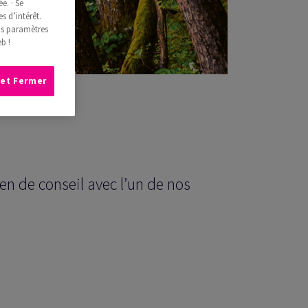
e. · Se
s d’intérêt.
os paramètres
b !
 et Fermer
n de conseil avec l’un de nos