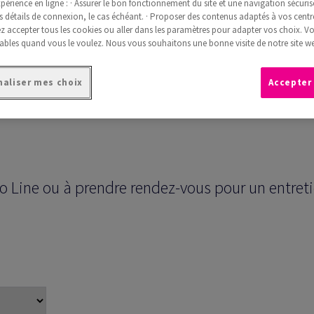
périence en ligne : · Assurer le bon fonctionnement du site et une navigation sécurisé
s détails de connexion, le cas échéant. · Proposer des contenus adaptés à vos centre
 accepter tous les cookies ou aller dans les paramètres pour adapter vos choix. V
ables quand vous le voulez. Nous vous souhaitons une bonne visite de notre site we
aliser mes choix
Accepter
 Line ou à prendre rendez-vous pour un entretie