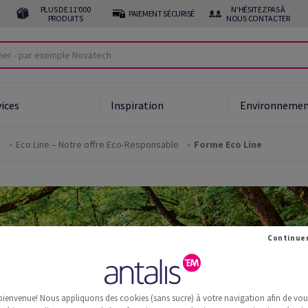
PLUS DE 11'000
N'HÉSITEZ PAS À
PAIEMENT SÉCURISÉ
PRODUITS
NOUS CONTACTER
vices
Inspiration
Environneme
s
Eco Line – Notre offre Eco-Responsable
Forme Eco Line
bienvenue! Nous appliquons des cookies (sans sucre) à votre navigation afin de vous 