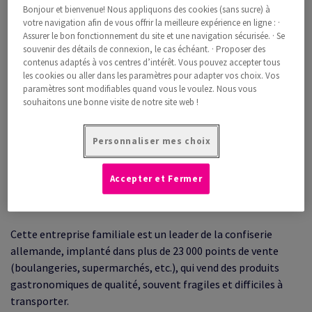
Bonjour et bienvenue! Nous appliquons des cookies (sans sucre) à
productivité pour s'adapter à l'augmentation de ses
votre navigation afin de vous offrir la meilleure expérience en ligne : ·
commandes.
Assurer le bon fonctionnement du site et une navigation sécurisée. · Se
souvenir des détails de connexion, le cas échéant. · Proposer des
contenus adaptés à vos centres d’intérêt. Vous pouvez accepter tous
les cookies ou aller dans les paramètres pour adapter vos choix. Vos
paramètres sont modifiables quand vous le voulez. Nous vous
souhaitons une bonne visite de notre site web !
Personnaliser mes choix
Accepter et Fermer
Le défi du client
Cette entreprise familiale est un leader de la confiserie
allemande, implanté dans plus de 23 000 points de vente
(boulangeries, supermarchés, etc.), qui vend des produits
gastronomiques de qualité, souvent fragiles et difficiles à
transporter.