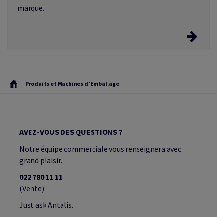
passant par l'étude de projet.
marque.
Emballages personnalisés
Découvrez les options.
Produits et Machines d’Emballage
AVEZ-VOUS DES QUESTIONS ?
Notre équipe commerciale vous renseignera avec
grand plaisir.
022 780 11 11
(Vente)
Just ask Antalis.