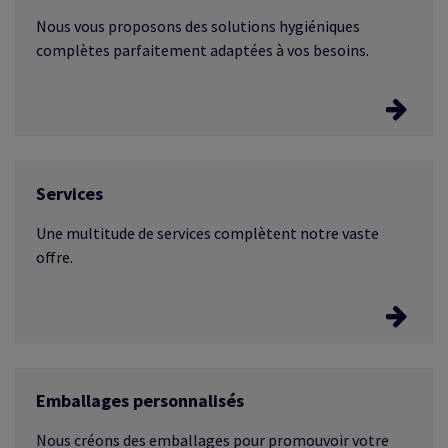
Expert.
Nous vous proposons des solutions hygiéniques
complètes parfaitement adaptées à vos besoins.
Solutions d'hygiène
Services
Essuie-mains en papier, papier toilette, distributeurs,
chiffons de nettoyage, systèmes de savon et bien plus
Une multitude de services complètent notre vaste
encore.
offre.
Services
Emballages personnalisés
Nos spécialistes conçoivent des solutions adaptées à
vos besoins spécifiques - du conseil à l'entretien, en
Nous créons des emballages pour promouvoir votre