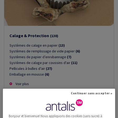
Calage & Protection
(130)
Systèmes de calage en papier
(13)
Systèmes de remplissage de vide papier
(6)
Systèmes de papier d’enrubannage
(7)
Systèmes de calage par coussins d'air
(11)
Pellicules à bulles d’air
(27)
Emballage en mousse
(6)
Voir plus
Continuer sans accepter →
Bonjour et bienvenue! Nous appliquons des cookies (sans sucre) à