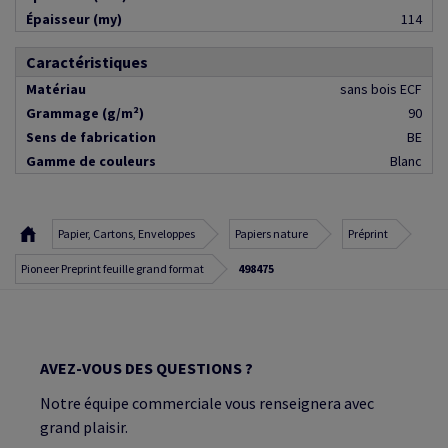
Épaisseur (my)
114
Caractéristiques
Matériau
sans bois ECF
Grammage (g/m²)
90
Sens de fabrication
BE
Gamme de couleurs
Blanc
Papier, Cartons, Enveloppes
Papiers nature
Préprint
Pioneer Preprint feuille grand format
498475
AVEZ-VOUS DES QUESTIONS ?
Notre équipe commerciale vous renseignera avec
grand plaisir.