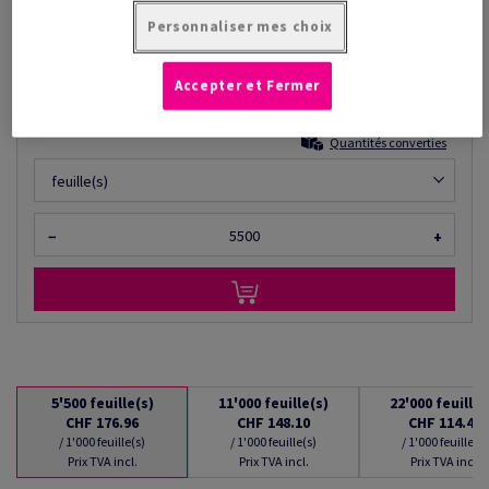
CHF 176.96
35.31% Rabais
à partir de
Personnaliser mes choix
CHF 114.48
/ 1'000 feuille(s)
Accepter et Fermer
(13.0 kg )
EN STOCK : LIVRAISON À PARTIR DU 10/08/2026
Quantités converties
feuille(s)
−
+
5'500
feuille(s)
11'000
feuille(s)
22'000
feuille(
CHF 176.96
CHF 148.10
CHF 114.48
/ 1'000 feuille(s)
/ 1'000 feuille(s)
/ 1'000 feuille(s)
Prix TVA incl.
Prix TVA incl.
Prix TVA incl.