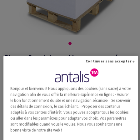
Pioneer Preprint superblanc non enramé
Continuer sans accepter →
90g/m2 320x450 BE
Bonjour et bienvenue! Nous appliquons des cookies (sans sucre) à votre
#498475
navigation afin de vous offrir la meilleure expérience en ligne : · Assurer
Pioneer, Preprint, superblanc, sans bois ECF, 90g/m2, 320mm x
le bon fonctionnement du site et une navigation sécurisée. · Se souvenir
450mm, SRA3, BE, Pal. 44000 flles non enramées, pavillonnée par 500
des détails de connexion, le cas échéant. · Proposer des contenus
feuilles, FSC Mix 70%
adaptés à vos centres d’intérêt. Vous pouvez accepter tous les cookies
Information additionnelle
ou aller dans les paramètres pour adapter vos choix. Vos paramètres
Recommander ce produit
sont modifiables quand vous le voulez. Nous vous souhaitons une
bonne visite de notre site web !
Prix catalogue TVA incl.