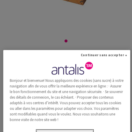
Pioneer Preprint superblanc enramé 120g/m2
Continuer sans accepter →
650x920 BE
Bonjour et bienvenue! Nous appliquons des cookies (sans sucre) à votre
#447535
navigation afin de vous offrir la meilleure expérience en ligne : · Assurer
le bon fonctionnement du site et une navigation sécurisée. · Se souvenir
Pioneer, Preprint, superblanc, sans bois ECF, 120g/m2, 650mm x
des détails de connexion, le cas échéant. · Proposer des contenus
920mm, BE, Paquet de 500 feuilles, FSC Mix 70%
adaptés à vos centres d’intérêt. Vous pouvez accepter tous les cookies
Information additionnelle
Recommander ce produit
ou aller dans les paramètres pour adapter vos choix. Vos paramètres
sont modifiables quand vous le voulez. Nous vous souhaitons une
bonne visite de notre site web !
Prix catalogue TVA incl.
CHF 782.32
35.37% Rabais