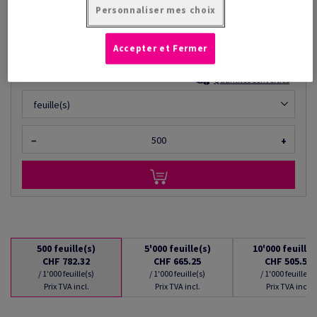
à partir de
Personnaliser mes choix
CHF 505.58
/ 1'000 feuille(s)
(71.8 kg )
Accepter et Fermer
EN STOCK : LIVRAISON À PARTIR DU 10/08/2026
Quantités converties
feuille(s)
−
+
500
feuille(s)
5'000
feuille(s)
10'000
feuille(
CHF 782.32
CHF 665.25
CHF 505.58
/ 1'000 feuille(s)
/ 1'000 feuille(s)
/ 1'000 feuille(s)
Prix TVA incl.
Prix TVA incl.
Prix TVA incl.