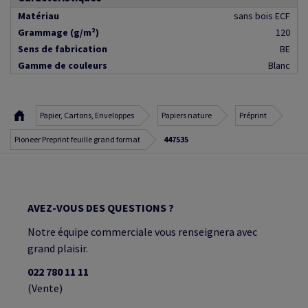
Matériau
sans bois ECF
Grammage (g/m²)
120
Sens de fabrication
BE
Gamme de couleurs
Blanc
Papier, Cartons, Enveloppes
Papiers nature
Préprint
Pioneer Preprint feuille grand format
447535
AVEZ-VOUS DES QUESTIONS ?
Notre équipe commerciale vous renseignera avec
grand plaisir.
022 780 11 11
(Vente)