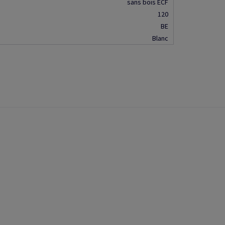
sans bois ECF
120
BE
Blanc