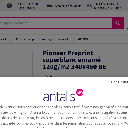
PLUS DE 11'000
N'HÉSITEZ PAS À
PAIEMENT SÉCURISÉ
PRODUITS
NOUS CONTACTER
print
Pioneer Preprint feuille grand format
480322
Pioneer Preprint
superblanc enramé
120g/m2 340x460 BE
#480322
Pioneer, Preprint, superblanc, sans bois ECF, 120
340mm x 460mm, BE, Paquet de 500 feuilles, FSC 
Commande d'échantillon(s)
bienvenue! Nous appliquons des cookies (sans sucre) à votre navigation afin de vous 
Information additionnelle
Recommander 
périence en ligne : · Assurer le bon fonctionnement du site et une navigation sécurisé
s détails de connexion, le cas échéant. · Proposer des contenus adaptés à vos centre
 accepter tous les cookies ou aller dans les paramètres pour adapter vos choix. V