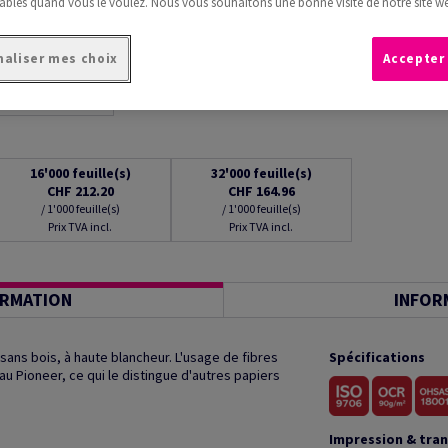
ables quand vous le voulez. Nous vous souhaitons une bonne visite de notre site we
aliser mes choix
Accepter
16'000
feuille(s)
32'000
feuille(s)
CHF 212.20
CHF 164.96
/ 1'000 feuille(s)
/ 1'000 feuille(s)
Prix TVA incl.
Prix TVA incl.
ORMATION
INFOR
 sans bois, à haute blancheur. L'usage de fibres
Spécifications
u Pioneer, ce qui le distingue d'autres papiers
Impression & tra