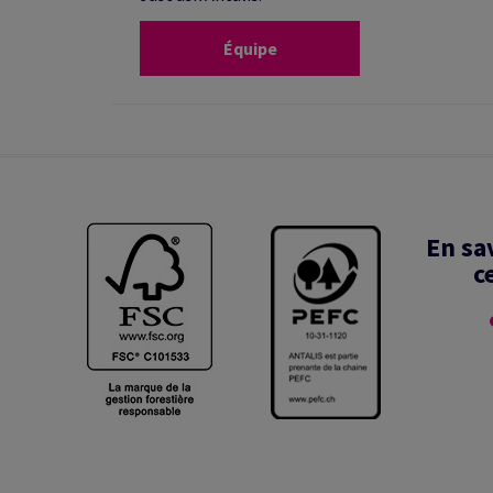
Équipe
En sa
c