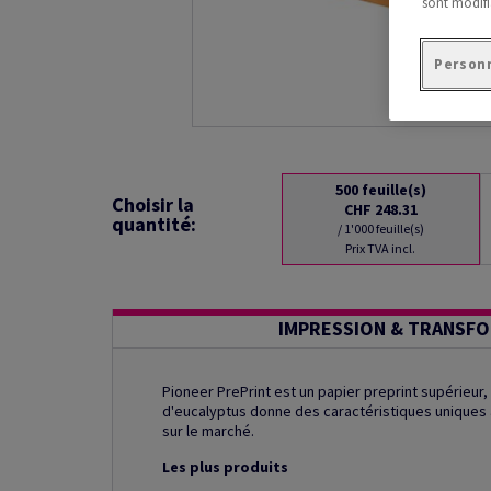
sont modifi
Personn
500
feuille(s)
Choisir la
CHF 248.31
quantité:
/ 1'000 feuille(s)
Prix TVA incl.
IMPRESSION & TRANSF
Pioneer PrePrint est un papier preprint supérieur,
d'eucalyptus donne des caractéristiques uniques a
sur le marché.
Les plus produits