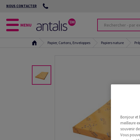
NOUS CONTACTER
MENU
Papier, Cartons, Enveloppes
Papiers nature
Pré
Bonjour et 
meilleure ex
souvenir de
Vous pouvez