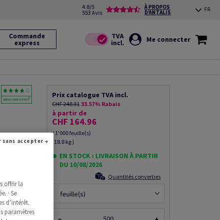
4.8/5
À PROPOS
FR
553 Avis
D’ANTALIS
Commande
Me connecter
express
Prix catalogue TVA incl.
CHF 248.31
33.57% Rabais
à partir de
CHF 164.96
/ 1'000 feuille(s)
Continuer sans accepter →
(18.8 kg )
g/m2,
Mix 70%
EN STOCK : LIVRAISON À PARTIR
DU 10/08/2026
Quantités converties
offrir la
ce produit
e. · Se
feuille(s)
s d’intérêt.
os paramètres
−
+