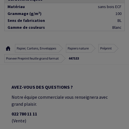
Matériau
sans bois ECF
Grammage (g/m²)
100
Sens de fabrication
BL
Gamme de couleurs
Blanc
Papier, Cartons, Enveloppes
Papiers nature
Préprint
Pioneer Preprint feuille grand format
447533
AVEZ-VOUS DES QUESTIONS ?
Notre équipe commerciale vous renseignera avec
grand plaisir.
022 780 11 11
(Vente)