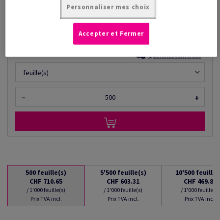
à partir de
Personnaliser mes choix
CHF 469.80
/ 1'000 feuille(s)
(59.8 kg )
Accepter et Fermer
EN STOCK : LIVRAISON À PARTIR DU 10/08/2026
Quantités converties
feuille(s)
−
+
500
feuille(s)
5'500
feuille(s)
10'500
feuille(
CHF 710.65
CHF 603.31
CHF 469.80
/ 1'000 feuille(s)
/ 1'000 feuille(s)
/ 1'000 feuille(s)
Prix TVA incl.
Prix TVA incl.
Prix TVA incl.