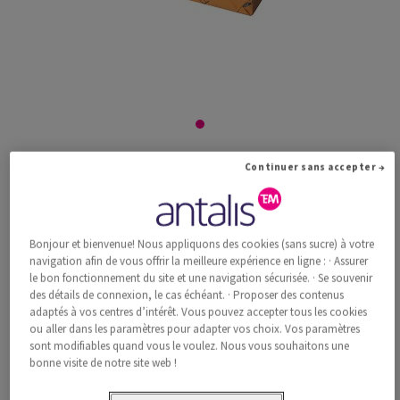
Pioneer Preprint superblanc enramé 100g/m2
Continuer sans accepter →
920x650 BL
Bonjour et bienvenue! Nous appliquons des cookies (sans sucre) à votre
#447533
navigation afin de vous offrir la meilleure expérience en ligne : · Assurer
le bon fonctionnement du site et une navigation sécurisée. · Se souvenir
Pioneer, Preprint, superblanc, sans bois ECF, 100g/m2, 920mm x
des détails de connexion, le cas échéant. · Proposer des contenus
650mm, BL, Paquet de 500 feuilles, FSC Mix 70%
adaptés à vos centres d’intérêt. Vous pouvez accepter tous les cookies
Information additionnelle
Recommander ce produit
ou aller dans les paramètres pour adapter vos choix. Vos paramètres
sont modifiables quand vous le voulez. Nous vous souhaitons une
bonne visite de notre site web !
Prix catalogue TVA incl.
CHF 710.65
33.89% Rabais