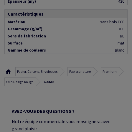
Épaisseur (my)
420
Caractéristiques
Matériau
sans bois ECF
Grammage (g/m²)
300
Sens de fabrication
BE
Surface
mat
Gamme de couleurs
Blanc
Papier, Cartons, Enveloppes
Papiers nature
Premium
Olin Design Rough
600683
AVEZ-VOUS DES QUESTIONS ?
Notre équipe commerciale vous renseignera avec
grand plaisir.