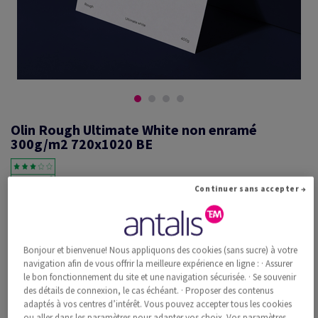
Olin Rough Ultimate White non enramé
300g/m2 720x1020 BE
Continuer sans accepter →
#600683
Olin, Rough, Ultimate White, mat, sans bois ECF, 300g/m2, 720mm x
1020mm, B1+, BE, Pal. 2800 flles non enramées, FSC Mix Credit
Bonjour et bienvenue! Nous appliquons des cookies (sans sucre) à votre
Information additionnelle
Recommander ce produit
navigation afin de vous offrir la meilleure expérience en ligne : · Assurer
le bon fonctionnement du site et une navigation sécurisée. · Se souvenir
des détails de connexion, le cas échéant. · Proposer des contenus
Prix catalogue TVA incl.
adaptés à vos centres d’intérêt. Vous pouvez accepter tous les cookies
CHF 3'384.83
35.41% Rabais
ou aller dans les paramètres pour adapter vos choix. Vos paramètres