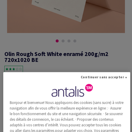
Olin Rough Soft White enramé 200g/m2
720x1020 BE
Continuer sans accepter →
#600678
Olin, Rough, Soft White, mat, sans bois ECF, 200g/m2, 720mm x
1020mm, B1+, BE, Paquet de 125 feuilles, FSC Mix Credit
Bonjour et bienvenue! Nous appliquons des cookies (sans sucre) à votre
Information additionnelle
Recommander ce produit
navigation afin de vous offrir la meilleure expérience en ligne : · Assurer
le bon fonctionnement du site et une navigation sécurisée. · Se souvenir
des détails de connexion, le cas échéant. · Proposer des contenus
Prix catalogue TVA incl.
adaptés à vos centres d’intérêt. Vous pouvez accepter tous les cookies
CHF 2'291.61
34.69% Rabais
ou aller dans les paramètres pour adapter vos choix. Vos paramètres