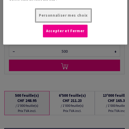
/ 1'000 feuille(s)
(17.3 kg )
Personnaliser mes choix
LIVRAISON À PARTIR DU 07/08/2026
Quantités converties
Accepter et Fermer
feuille(s)
−
+
500
feuille(s)
6'500
feuille(s)
13'000
feuille(
CHF 248.95
CHF 211.23
CHF 165.39
/ 1'000 feuille(s)
/ 1'000 feuille(s)
/ 1'000 feuille(s)
Prix TVA incl.
Prix TVA incl.
Prix TVA incl.