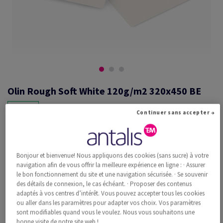
Olin Rough Soft White 120g/m2 320x450 BE
Continuer sans accepter →
#660518
Olin, Rough, Soft White, mat, sans bois ECF, 120g/m2, 320mm x
Bonjour et bienvenue! Nous appliquons des cookies (sans sucre) à votre
450mm, SRA3, BE, Paquet de 500 feuilles, FSC Mix Credit
navigation afin de vous offrir la meilleure expérience en ligne : · Assurer
Information additionnelle
Recommander ce produit
le bon fonctionnement du site et une navigation sécurisée. · Se souvenir
des détails de connexion, le cas échéant. · Proposer des contenus
adaptés à vos centres d’intérêt. Vous pouvez accepter tous les cookies
Prix catalogue TVA incl.
ou aller dans les paramètres pour adapter vos choix. Vos paramètres
CHF 248.95
33.56% Rabais
sont modifiables quand vous le voulez. Nous vous souhaitons une
à partir de
CHF 165.39
bonne visite de notre site web !