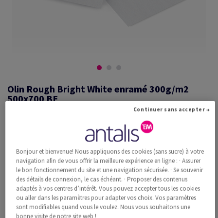
Olin Rough Bright White enramé 300g/m2
500x700 BE
Continuer sans accepter →
#660512
Bonjour et bienvenue! Nous appliquons des cookies (sans sucre) à votre
Olin, Rough, Bright White, mat, sans bois ECF, 300g/m2, 500mm x
navigation afin de vous offrir la meilleure expérience en ligne : · Assurer
700mm, BE, Paquet de 100 feuilles, FSC Mix Credit
le bon fonctionnement du site et une navigation sécurisée. · Se souvenir
Information additionnelle
Recommander ce produit
des détails de connexion, le cas échéant. · Proposer des contenus
adaptés à vos centres d’intérêt. Vous pouvez accepter tous les cookies
ou aller dans les paramètres pour adapter vos choix. Vos paramètres
Prix catalogue TVA incl.
sont modifiables quand vous le voulez. Nous vous souhaitons une
CHF 1'679.12
33.86% Rabais
bonne visite de notre site web !