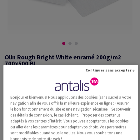
Olin Rough Bright White enramé 200g/m2
700x500 BL
Continuer sans accepter →
#660507
Bonjour et bienvenue! Nous appliquons des cookies (sans sucre) à votre
Olin, Rough, Bright White, mat, sans bois ECF, 200g/m2, 700mm x
navigation afin de vous offrir la meilleure expérience en ligne : · Assurer
500mm, BL, Paquet de 250 feuilles, FSC Mix Credit
le bon fonctionnement du site et une navigation sécurisée. · Se souvenir
Information additionnelle
Recommander ce produit
des détails de connexion, le cas échéant. · Proposer des contenus
adaptés à vos centres d’intérêt. Vous pouvez accepter tous les cookies
ou aller dans les paramètres pour adapter vos choix. Vos paramètres
Prix catalogue TVA incl.
sont modifiables quand vous le voulez. Nous vous souhaitons une
CHF 1'121.21
33.79% Rabais
bonne visite de notre site web !