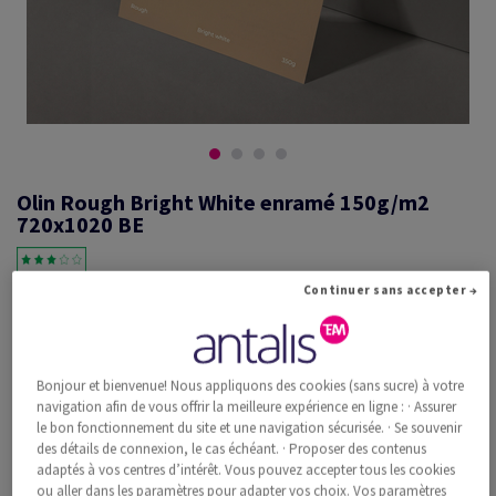
Olin Rough Bright White enramé 150g/m2
720x1020 BE
Continuer sans accepter →
#600668
Olin, Rough, Bright White, mat, sans bois ECF, 150g/m2, 720mm x
1020mm, B1+, BE, Paquet de 125 feuilles, FSC Mix Credit
Bonjour et bienvenue! Nous appliquons des cookies (sans sucre) à votre
Information additionnelle
Recommander ce produit
navigation afin de vous offrir la meilleure expérience en ligne : · Assurer
le bon fonctionnement du site et une navigation sécurisée. · Se souvenir
des détails de connexion, le cas échéant. · Proposer des contenus
Prix catalogue TVA incl.
adaptés à vos centres d’intérêt. Vous pouvez accepter tous les cookies
CHF 1'537.51
34.60% Rabais
ou aller dans les paramètres pour adapter vos choix. Vos paramètres