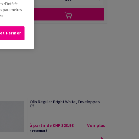
s d’intérêt.
os paramètres
b !
 et Fermer
Olin Regular Bright White, Enveloppes
C5
à partir de CHF 323.98
Voir plus
/ 1'000 unité