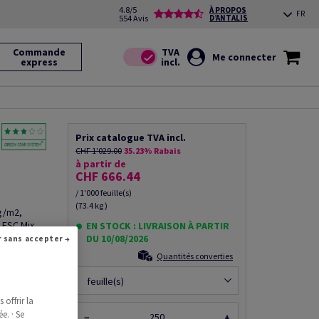
4.8/5
À PROPOS
FR
554 Avis
D’ANTALIS
Commande
Me connecter
express
Prix catalogue TVA incl.
CHF 1'029.00
35.23% Rabais
à partir de
CHF 666.44
/ 1'000 feuille(s)
(73.4 kg )
0g/m2,
 FSC Mix
EN STOCK : LIVRAISON À PARTIR
DU 10/08/2026
Continuer sans accepter →
Quantités converties
feuille(s)
offrir la
ce produit
e. · Se
−
+