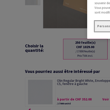
souvenir de
Vous pouvez
sont modifi
Personn
250
feuille(s)
Choisir la
CHF 1029.00
quantité:
/ 1'000 feuille(s)
Prix TVA incl.
Vous pourriez aussi être intéressé par
Olin Regular Bright White, Envelopp
C5, fenêtre à gauche
à partir de CHF 352.08
Voir
/ 1'000 unité