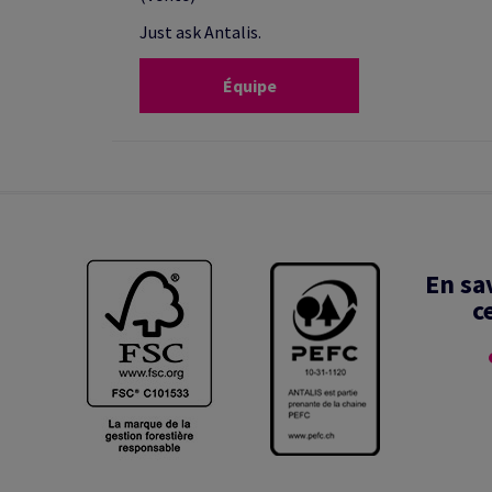
Just ask Antalis.
Équipe
En sa
c