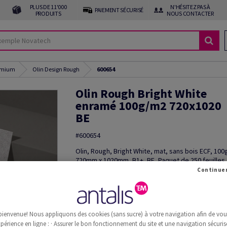
PLUS DE 11'000
N'HÉSITEZ PAS À
PAIEMENT SÉCURISÉ
PRODUITS
NOUS CONTACTER
emium
Olin Design Rough
600654
Olin Rough Bright White
enramé 100g/m2 720x1020
BE
#600654
Olin, Rough, Bright White, mat, sans bois ECF, 10
720mm x 1020mm, B1+, BE, Paquet de 250 feuilles,
Credit
Découper le produit
Commande d'échantillon(s)
bienvenue! Nous appliquons des cookies (sans sucre) à votre navigation afin de vous 
Information additionnelle
Recommander 
périence en ligne : · Assurer le bon fonctionnement du site et une navigation sécurisé