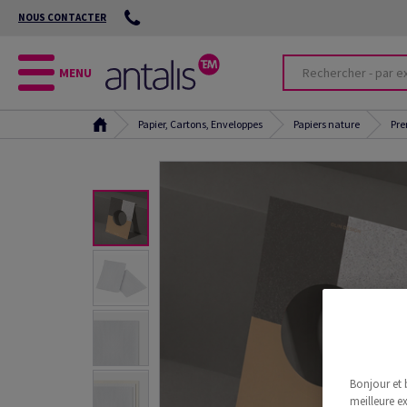
NOUS CONTACTER
MENU
Papier, Cartons, Enveloppes
Papiers nature
Pr
Bonjour et 
meilleure ex