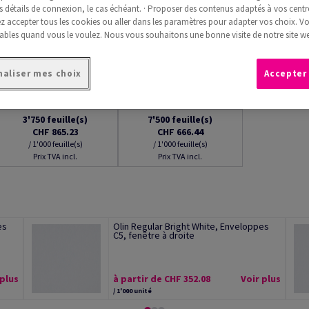
s détails de connexion, le cas échéant. · Proposer des contenus adaptés à vos centre
 accepter tous les cookies ou aller dans les paramètres pour adapter vos choix. V
ables quand vous le voulez. Nous vous souhaitons une bonne visite de notre site we
aliser mes choix
Accepter
3'750
feuille(s)
7'500
feuille(s)
CHF 865.23
CHF 666.44
/ 1'000 feuille(s)
/ 1'000 feuille(s)
Prix TVA incl.
Prix TVA incl.
es
Olin Regular Bright White, Enveloppes
C5, fenêtre à droite
 plus
à partir de CHF 352.08
Voir plus
/ 1'000 unité