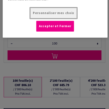
/ 1'000 feuille(s)
(50.4 kg )
Personnaliser mes choix
LIVRAISON À PARTIR DU 10/08/2026
Quantités converties
Accepter et Fermer
feuille(s)
−
+
100
feuille(s)
2'100
feuille(s)
4'200
feuille(
CHF 806.10
CHF 685.79
CHF 533.37
/ 1'000 feuille(s)
/ 1'000 feuille(s)
/ 1'000 feuille(s)
Prix TVA incl.
Prix TVA incl.
Prix TVA incl.