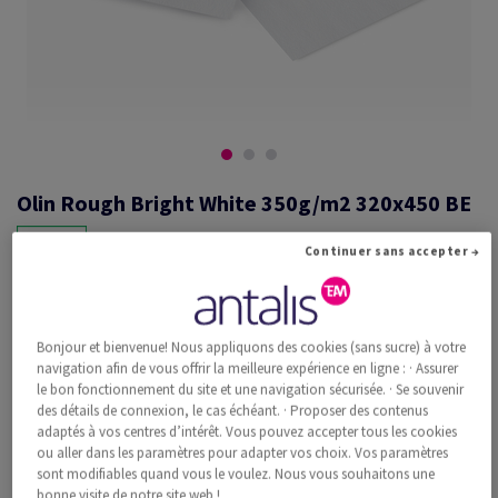
Olin Rough Bright White 350g/m2 320x450 BE
Continuer sans accepter →
#660514
Olin, Rough, Bright White, mat, sans bois ECF, 350g/m2, 320mm x
Bonjour et bienvenue! Nous appliquons des cookies (sans sucre) à votre
450mm, SRA3, BE, Paquet de 100 feuilles, FSC Mix Credit
navigation afin de vous offrir la meilleure expérience en ligne : · Assurer
Information additionnelle
Recommander ce produit
le bon fonctionnement du site et une navigation sécurisée. · Se souvenir
des détails de connexion, le cas échéant. · Proposer des contenus
adaptés à vos centres d’intérêt. Vous pouvez accepter tous les cookies
Prix catalogue TVA incl.
ou aller dans les paramètres pour adapter vos choix. Vos paramètres
CHF 806.10
33.83% Rabais
sont modifiables quand vous le voulez. Nous vous souhaitons une
à partir de
CHF 533.37
bonne visite de notre site web !