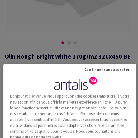
Olin Rough Bright White 170g/m2 320x450 BE
Continuer sans accepter →
#660500
Olin, Rough, Bright White, mat, sans bois ECF, 170g/m2, 320mm x
Bonjour et bienvenue! Nous appliquons des cookies (sans sucre) à votre
450mm, SRA3, BE, Paquet de 250 feuilles, FSC Mix Credit
navigation afin de vous offrir la meilleure expérience en ligne : · Assurer
Information additionnelle
Recommander ce produit
le bon fonctionnement du site et une navigation sécurisée. · Se souvenir
des détails de connexion, le cas échéant. · Proposer des contenus
adaptés à vos centres d’intérêt. Vous pouvez accepter tous les cookies
Prix catalogue TVA incl.
ou aller dans les paramètres pour adapter vos choix. Vos paramètres
CHF 351.76
33.56% Rabais
sont modifiables quand vous le voulez. Nous vous souhaitons une
à partir de
CHF 233.71
bonne visite de notre site web !