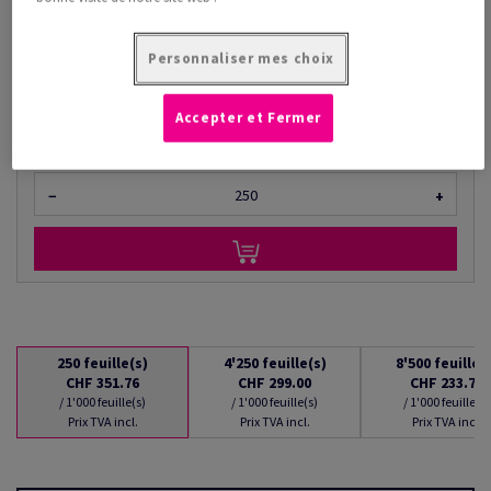
/ 1'000 feuille(s)
(24.5 kg )
Personnaliser mes choix
EN STOCK : LIVRAISON À PARTIR DU 07/08/2026
Quantités converties
Accepter et Fermer
feuille(s)
−
+
250
feuille(s)
4'250
feuille(s)
8'500
feuille(
CHF 351.76
CHF 299.00
CHF 233.71
/ 1'000 feuille(s)
/ 1'000 feuille(s)
/ 1'000 feuille(s)
Prix TVA incl.
Prix TVA incl.
Prix TVA incl.