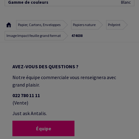
Gamme de couleurs
Blanc
Papier, Cartons, Enveloppes
Papiers nature
Préprint
Image Impact feuille grand format
474038
AVEZ-VOUS DES QUESTIONS ?
Notre équipe commerciale vous renseignera avec
grand plaisir.
022 780 11 11
(Vente)
Just ask Antalis.
Équipe