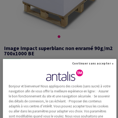
Image Impact superblanc non enramé 90g/m2
700x1000 BE
Continuer sans accepter →
#474038
Image, Impact, superblanc, sans bois ECF, 90g/m2, 700mm x 1000mm,
Bonjour et bienvenue! Nous appliquons des cookies (sans sucre) à votre
B1, BE, Pal. 9000 flles non enramées, pavillonnée par 250 feuilles, FSC
navigation afin de vous offrir la meilleure expérience en ligne : · Assurer
Mix Credit
le bon fonctionnement du site et une navigation sécurisée. · Se souvenir
Information additionnelle
Recommander ce produit
des détails de connexion, le cas échéant. · Proposer des contenus
adaptés à vos centres d’intérêt. Vous pouvez accepter tous les cookies
ou aller dans les paramètres pour adapter vos choix. Vos paramètres
Prix catalogue TVA incl.
sont modifiables quand vous le voulez. Nous vous souhaitons une