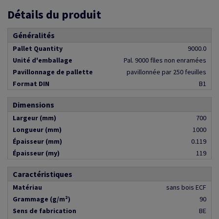
Détails du produit
Généralités
Pallet Quantity
9000.0
Unité d'emballage
Pal. 9000 flles non enramées
Pavillonnage de pallette
pavillonnée par 250 feuilles
Format DIN
B1
Dimensions
Largeur (mm)
700
Longueur (mm)
1000
Épaisseur (mm)
0.119
Épaisseur (my)
119
Caractéristiques
Matériau
sans bois ECF
Grammage (g/m²)
90
Sens de fabrication
BE