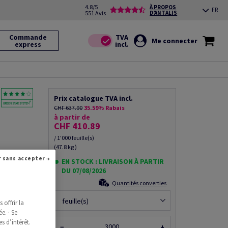
4.8/5
À PROPOS
FR
551 Avis
D’ANTALIS
Commande
Me connecter
express
Prix catalogue TVA incl.
CHF 637.90
35.59% Rabais
à partir de
CHF 410.89
/ 1'000 feuille(s)
(47.8 kg )
2, 650mm x
Continuer sans accepter →
nnée par
EN STOCK : LIVRAISON À PARTIR
DU 07/08/2026
Quantités converties
feuille(s)
offrir la
e. · Se
ce produit
s d’intérêt.
−
+