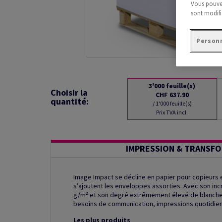
Vous pouvez
sont modifi
Personn
3'000
feuille(s)
Choisir la
CHF 637.90
quantité:
/ 1'000 feuille(s)
Prix TVA incl.
IMPRESSION & TRANSF
Image Impact se décline en papier pour copieurs e
s’ajoutent les enveloppes assorties. Avec son inc
g/m² et son degré extrêmement élevé de blancheu
besoins de communication, impressions quotidienn
Les plus produits