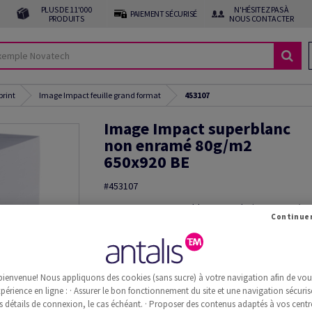
PLUS DE 11'000
N'HÉSITEZ PAS À
PAIEMENT SÉCURISÉ
PRODUITS
NOUS CONTACTER
print
Image Impact feuille grand format
453107
Image Impact superblanc
non enramé 80g/m2
650x920 BE
#453107
Image, Impact, superblanc, sans bois ECF, 80g/m
920mm, BE, Pal. 12000 flles non enramées, pavillo
500 feuilles, FSC Mix Credit
Découper le produit
Commande d'échantillon(s)
bienvenue! Nous appliquons des cookies (sans sucre) à votre navigation afin de vous 
périence en ligne : · Assurer le bon fonctionnement du site et une navigation sécurisé
Information additionnelle
Recommander 
s détails de connexion, le cas échéant. · Proposer des contenus adaptés à vos centre