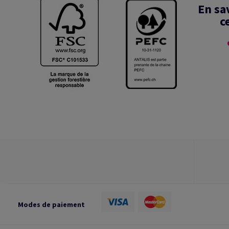
En sa
c
Modes de paiement