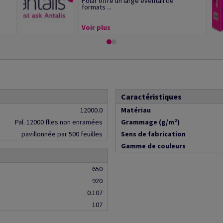
Polar offre un large éventail de
formats ...
Voir plus
Caractéristiques
12000.0
Matériau
Pal. 12000 flles non enramées
Grammage (g/m²)
pavillonnée par 500 feuilles
Sens de fabrication
Gamme de couleurs
650
920
0.107
107