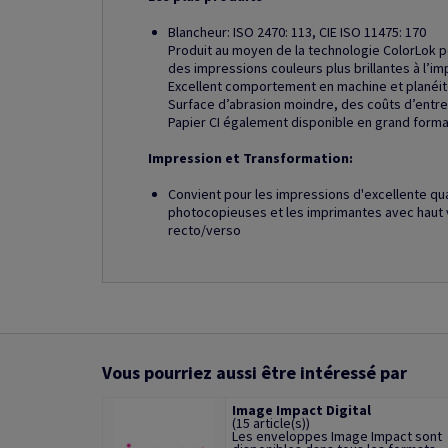
Blancheur: ISO 2470: 113, CIE ISO 11475: 170
Produit au moyen de la technologie ColorLok 
des impressions couleurs plus brillantes à l’im
Excellent comportement en machine et planéit
Surface d’abrasion moindre, des coûts d’entre
Papier CI également disponible en grand form
Impression et Transformation:
Convient pour les impressions d'excellente qu
photocopieuses et les imprimantes avec haut 
recto/verso
Vous pourriez aussi être intéressé par
Image Impact Digital
(15 article(s))
Les enveloppes Image Impact sont