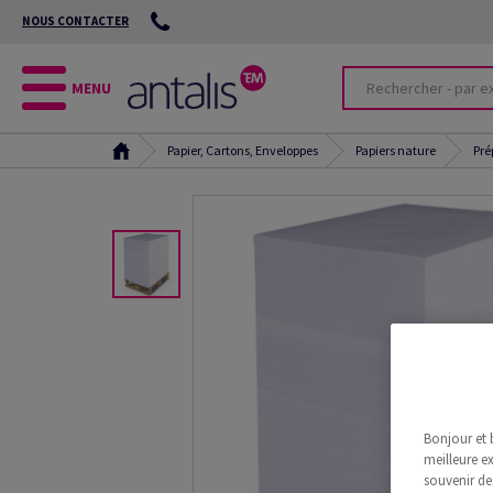
NOUS CONTACTER
MENU
Papier, Cartons, Enveloppes
Papiers nature
Pré
Bonjour et 
meilleure ex
souvenir de