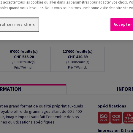
 accepter tous les cookies ou aller dans les paramètres pour adapter vos choix. V
ables quand vous le voulez. Nous vous souhaitons une bonne visite de notre site we
aliser mes choix
Accepter
6'000
feuille(s)
12'000
feuille(s)
CHF 535.20
CHF 410.89
/ 1'000 feuille(s)
/ 1'000 feuille(s)
Prix TVA incl.
Prix TVA incl.
ORMATION
INFOR
t en grand format de qualité préprint auxquels
Spécifications
royable offre de grammages allant de 60 à 400
r, Image Impact satisfait l’ensemble de vos
es ou utilisations spécifiques.
Impression & tra