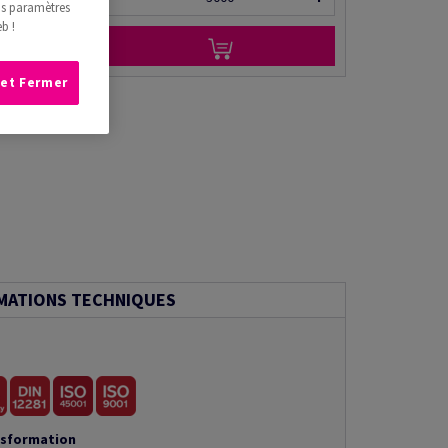
os paramètres
b !
 et Fermer
MATIONS TECHNIQUES
nsformation