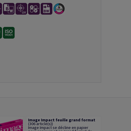
Image Impact feuille grand format
(306 article(s))
Image Impact se décline en papier