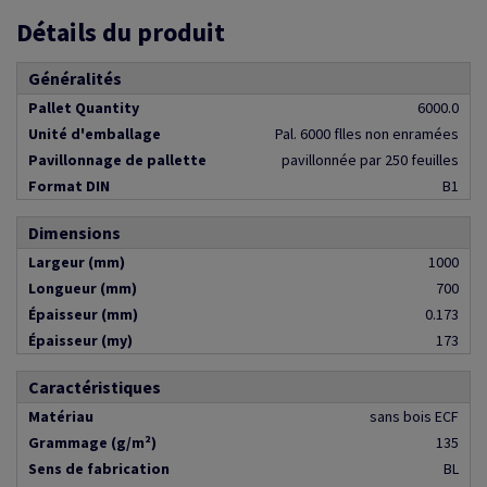
Détails du produit
Généralités
Pallet Quantity
6000.0
Unité d'emballage
Pal. 6000 flles non enramées
Pavillonnage de pallette
pavillonnée par 250 feuilles
Format DIN
B1
Dimensions
Largeur (mm)
1000
Longueur (mm)
700
Épaisseur (mm)
0.173
Épaisseur (my)
173
Caractéristiques
Matériau
sans bois ECF
Grammage (g/m²)
135
Sens de fabrication
BL