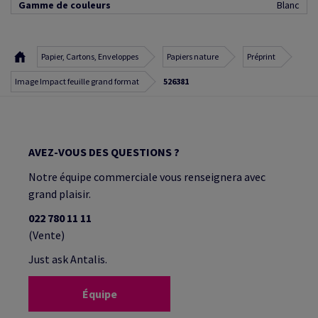
Gamme de couleurs
Blanc
Papier, Cartons, Enveloppes
Papiers nature
Préprint
Image Impact feuille grand format
526381
AVEZ-VOUS DES QUESTIONS ?
Notre équipe commerciale vous renseignera avec
grand plaisir.
022 780 11 11
(Vente)
Just ask Antalis.
Équipe