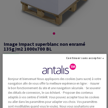
Image Impact superblanc non enramé
135g/m2 1000x700 BL
Continuer sans accepter →
#526381
Image, Impact, superblanc, sans bois ECF, 135g/m2, 1000mm x
Bonjour et bienvenue! Nous appliquons des cookies (sans sucre) à votre
700mm, B1, BL, Pal. 6000 flles non enramées, pavillonnée par 250
navigation afin de vous offrir la meilleure expérience en ligne : · Assurer
feuilles, FSC Mix Credit
le bon fonctionnement du site et une navigation sécurisée. · Se souvenir
Information additionnelle
Recommander ce produit
des détails de connexion, le cas échéant. · Proposer des contenus
adaptés à vos centres d’intérêt. Vous pouvez accepter tous les cookies
ou aller dans les paramètres pour adapter vos choix. Vos paramètres
Prix catalogue TVA incl.
sont modifiables quand vous le voulez. Nous vous souhaitons une