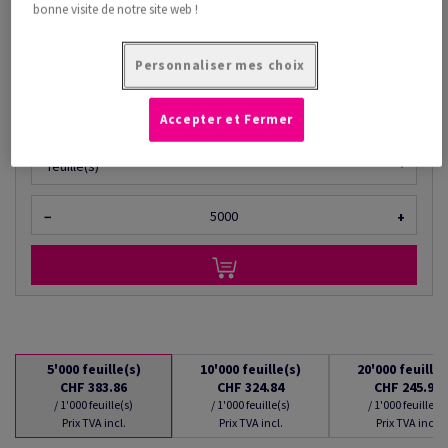
CHF 383.86
35.93% Rabais
bonne visite de notre site web !
à partir de
CHF 245.93
/ 1'000 feuille(s)
Personnaliser mes choix
(29.4 kg )
EN STOCK : LIVRAISON À PARTIR DU 10/08/2026
Accepter et Fermer
Quantités converties
feuille(s)
−
+
5'000
feuille(s)
10'000
feuille(s)
20'000
feuille(
CHF 383.86
CHF 324.84
CHF 245.93
/ 1'000 feuille(s)
/ 1'000 feuille(s)
/ 1'000 feuille(s)
Prix TVA incl.
Prix TVA incl.
Prix TVA incl.