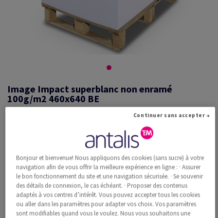
Image Impact superblanc non enramé
100g/m2 460x640 BE
Continuer sans accepter →
#453567
Image, Impact, superblanc, sans bois ECF, 100g/m2, 460mm x 640mm,
Bonjour et bienvenue! Nous appliquons des cookies (sans sucre) à votre
BE, Pal.Twin 20000 fl non enramées, pavillonnée par 500 feuilles, FSC
navigation afin de vous offrir la meilleure expérience en ligne : · Assurer
Mix Credit
le bon fonctionnement du site et une navigation sécurisée. · Se souvenir
Information additionnelle
Recommander ce produit
des détails de connexion, le cas échéant. · Proposer des contenus
adaptés à vos centres d’intérêt. Vous pouvez accepter tous les cookies
ou aller dans les paramètres pour adapter vos choix. Vos paramètres
Prix catalogue TVA incl.
sont modifiables quand vous le voulez. Nous vous souhaitons une