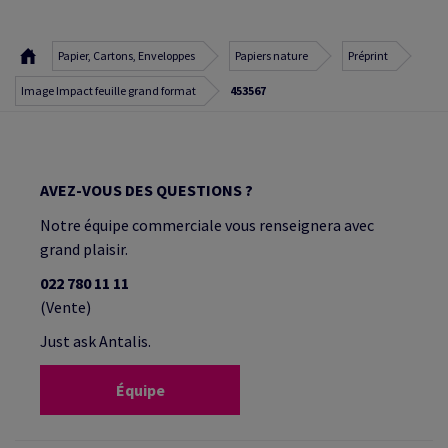
Papier, Cartons, Enveloppes
Papiers nature
Préprint
Image Impact feuille grand format
453567
AVEZ-VOUS DES QUESTIONS ?
Notre équipe commerciale vous renseignera avec
grand plaisir.
022 780 11 11
(Vente)
Just ask Antalis.
Équipe