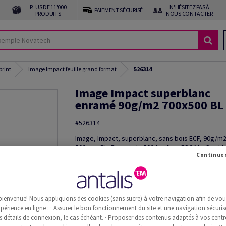
PLUS DE 11'000
N'HÉSITEZ PAS À
PAIEMENT SÉCURISÉ
PRODUITS
NOUS CONTACTER
print
Image Impact feuille grand format
526314
Image Impact superblanc
enramé 90g/m2 700x500 BL
#526314
Image, Impact, superblanc, sans bois ECF, 90g/m
500mm, BL, Paquet de 500 feuilles, FSC Mix Credit
Commande d'échantillon(s)
Information additionnelle
Recommander 
bienvenue! Nous appliquons des cookies (sans sucre) à votre navigation afin de vous 
périence en ligne : · Assurer le bon fonctionnement du site et une navigation sécurisé
s détails de connexion, le cas échéant. · Proposer des contenus adaptés à vos centre