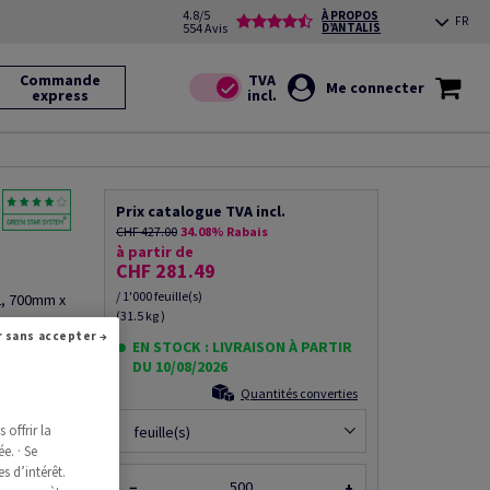
4.8/5
À PROPOS
FR
554 Avis
D’ANTALIS
Commande
Me connecter
express
Prix catalogue TVA incl.
CHF 427.00
34.08% Rabais
à partir de
CHF 281.49
/ 1'000 feuille(s)
2, 700mm x
(31.5 kg )
Continuer sans accepter →
EN STOCK : LIVRAISON À PARTIR
DU 10/08/2026
Quantités converties
ce produit
offrir la
feuille(s)
e. · Se
s d’intérêt.
−
+