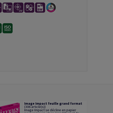
Image Impact feuille grand format
(306 article(s))
Image Impact se décline en papier