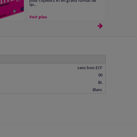
pour copieurs et en grand format de
qu...
Voir plus
sans bois ECF
90
BL
Blanc