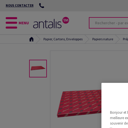
NOUS CONTACTER
MENU
Papier, Cartons, Enveloppes
Papiers nature
Pré
Bonjour et 
meilleure ex
souvenir de