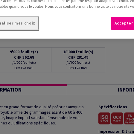
 accepter tous les cookies ou aller dans les paramètres pour adapter vos choix. V
ables quand vous le voulez. Nous vous souhaitons une bonne visite de notre site we
aliser mes choix
Accepter
9'000
feuille(s)
18'000
feuille(s)
CHF 362.68
CHF 281.49
/ 1'000 feuille(s)
/ 1'000 feuille(s)
Prix TVA incl.
Prix TVA incl.
ORMATION
INFOR
t en grand format de qualité préprint auxquels
Spécifications
royable offre de grammages allant de 60 à 400
r, Image Impact satisfait l’ensemble de vos
es ou utilisations spécifiques.
Impression & tra