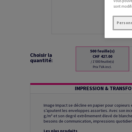
Vous pouvez
sont modifi
Personn
500
feuille(s)
Choisir la
CHF 427.00
quantité:
/ 1'000 feuille(s)
Prix TVA incl.
IMPRESSION & TRANSF
Image Impact se décline en papier pour copieurs e
s’ajoutent les enveloppes assorties. Avec son inc
g/m² et son degré extrêmement élevé de blancheu
besoins de communication, impressions quotidienn
Les plus produits