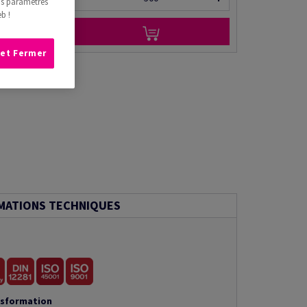
os paramètres
b !
 et Fermer
MATIONS TECHNIQUES
nsformation