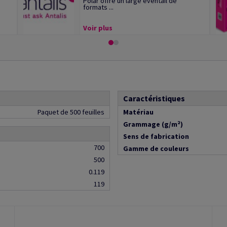
Polar offre un large éventail de
formats ...
Voir plus
Caractéristiques
Paquet de 500 feuilles
Matériau
Grammage (g/m²)
Sens de fabrication
700
Gamme de couleurs
500
0.119
119