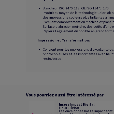
Blancheur: ISO 2470: 113, CIE ISO 11475: 170
Produit au moyen de la technologie ColorLok 
des impressions couleurs plus brillantes à l’im
Excellent comportement en machine et planéit
Surface d’abrasion moindre, des coûts d’entre
Papier CI également disponible en grand form
Impression et Transformation:
Convient pour les impressions d'excellente qu
photocopieuses et les imprimantes avec haut 
recto/verso
Vous pourriez aussi être intéressé par
Image Impact Digital
(15 article(s))
Les enveloppes Image Impact sont