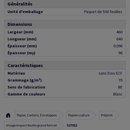
Généralités
Unité d'emballage
Paquet de 500 feuilles
Dimensions
Largeur (mm)
460
Longueur (mm)
640
Épaisseur (mm)
0.096
Épaisseur (my)
96
Caractéristiques
Matériau
sans bois ECF
Grammage (g/m²)
70
Sens de fabrication
BE
Gamme de couleurs
Blanc
Papier, Cartons, Enveloppes
Papiers nature
Préprint
Image Impact feuille grand format
527011