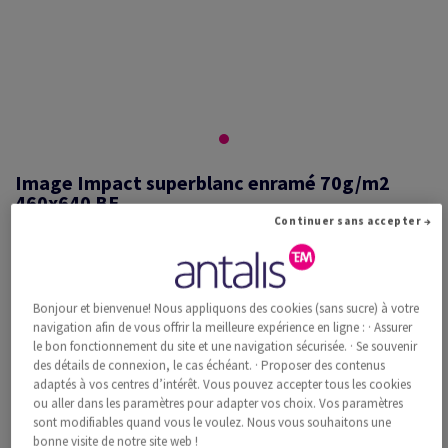
Image Impact superblanc enramé 70g/m2
460x640 BE
Continuer sans accepter →
#527011
Bonjour et bienvenue! Nous appliquons des cookies (sans sucre) à votre
Image, Impact, superblanc, sans bois ECF, 70g/m2, 460mm x 640mm,
navigation afin de vous offrir la meilleure expérience en ligne : · Assurer
BE, Paquet de 500 feuilles, FSC Mix Credit
le bon fonctionnement du site et une navigation sécurisée. · Se souvenir
Information additionnelle
Recommander ce produit
des détails de connexion, le cas échéant. · Proposer des contenus
adaptés à vos centres d’intérêt. Vous pouvez accepter tous les cookies
ou aller dans les paramètres pour adapter vos choix. Vos paramètres
Prix catalogue TVA incl.
sont modifiables quand vous le voulez. Nous vous souhaitons une
CHF 278.36
33.94% Rabais
bonne visite de notre site web !