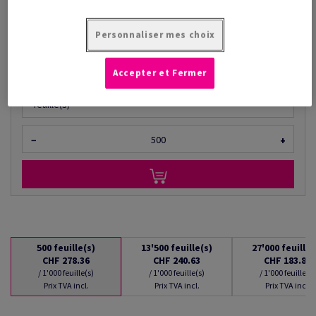
à partir de
CHF 183.88
/ 1'000 feuille(s)
Personnaliser mes choix
(20.6 kg )
EN STOCK : LIVRAISON À PARTIR DU 10/08/2026
Accepter et Fermer
Quantités converties
feuille(s)
−
+
500
feuille(s)
13'500
feuille(s)
27'000
feuille(
CHF 278.36
CHF 240.63
CHF 183.88
/ 1'000 feuille(s)
/ 1'000 feuille(s)
/ 1'000 feuille(s)
Prix TVA incl.
Prix TVA incl.
Prix TVA incl.