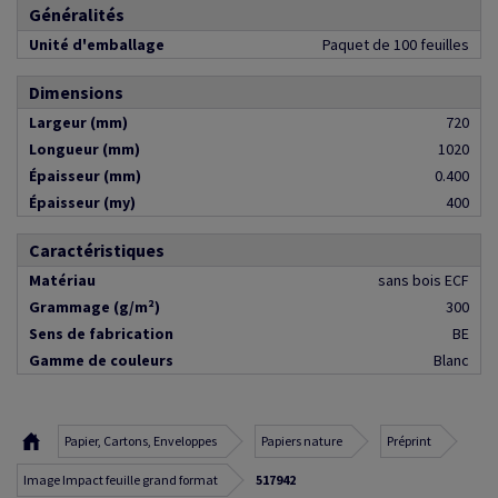
Généralités
Unité d'emballage
Paquet de 100 feuilles
Dimensions
Largeur (mm)
720
Longueur (mm)
1020
Épaisseur (mm)
0.400
Épaisseur (my)
400
Caractéristiques
Matériau
sans bois ECF
Grammage (g/m²)
300
Sens de fabrication
BE
Gamme de couleurs
Blanc
Papier, Cartons, Enveloppes
Papiers nature
Préprint
Image Impact feuille grand format
517942