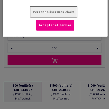
à partir de
CHF 2'179.08
/ 1'000 feuille(s)
Personnaliser mes choix
(220 kg )
EN STOCK : LIVRAISON À PARTIR DU 10/08/2026
Accepter et Fermer
Quantités converties
feuille(s)
−
+
100
feuille(s)
1'500
feuille(s)
3'000
feuille(
CHF 3344.07
CHF 2830.38
CHF 2179.08
/ 1'000 feuille(s)
/ 1'000 feuille(s)
/ 1'000 feuille(s)
Prix TVA incl.
Prix TVA incl.
Prix TVA incl.