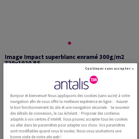
Image Impact superblanc enramé 300g/m2
720x1020 BE
Continuer sans accepter →
#517942
Bonjour et bienvenue! Nous appliquons des cookies (sans sucre) à votre
Image, Impact, superblanc, sans bois ECF, 300g/m2, 720mm x
navigation afin de vous offrir la meilleure expérience en ligne : · Assurer
1020mm, BE, Paquet de 100 feuilles, FSC Mix Credit
le bon fonctionnement du site et une navigation sécurisée. · Se souvenir
Information additionnelle
Recommander ce produit
des détails de connexion, le cas échéant. · Proposer des contenus
adaptés à vos centres d’intérêt. Vous pouvez accepter tous les cookies
ou aller dans les paramètres pour adapter vos choix. Vos paramètres
Prix catalogue TVA incl.
sont modifiables quand vous le voulez. Nous vous souhaitons une
CHF 3'344.07
34.84% Rabais
bonne visite de notre site web !