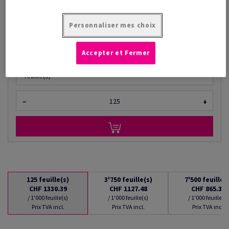
à partir de
CHF 865.34
/ 1'000 feuille(s)
Personnaliser mes choix
(87.5 kg )
EN STOCK : LIVRAISON À PARTIR DU 10/08/2026
Accepter et Fermer
Quantités converties
feuille(s)
−
+
125
feuille(s)
3'750
feuille(s)
7'500
feuille(
CHF 1330.39
CHF 1127.48
CHF 865.34
/ 1'000 feuille(s)
/ 1'000 feuille(s)
/ 1'000 feuille(s)
Prix TVA incl.
Prix TVA incl.
Prix TVA incl.