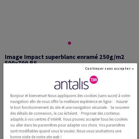
Image Impact superblanc enramé 250g/m2
500x700 BE
Continuer sans accepter →
#526325
Bonjour et bienvenue! Nous appliquons des cookies (sans sucre) à votre
Image, Impact, superblanc, sans bois ECF, 250g/m2, 500mm x 700mm,
navigation afin de vous offrir la meilleure expérience en ligne : · Assurer
BE, Paquet de 125 feuilles, FSC Mix Credit
le bon fonctionnement du site et une navigation sécurisée. · Se souvenir
Information additionnelle
Recommander ce produit
des détails de connexion, le cas échéant. · Proposer des contenus
adaptés à vos centres d’intérêt. Vous pouvez accepter tous les cookies
ou aller dans les paramètres pour adapter vos choix. Vos paramètres
Prix catalogue TVA incl.
sont modifiables quand vous le voulez. Nous vous souhaitons une
CHF 1'330.39
34.96% Rabais
bonne visite de notre site web !