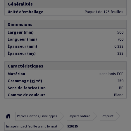
Généralités
Unité d'emballage
Paquet de 125 feuilles
Dimensions
Largeur (mm)
500
Longueur (mm)
700
Épaisseur (mm)
0.333
Épaisseur (my)
333
Caractéristiques
Matériau
sans bois ECF
Grammage (g/m²)
250
Sens de fabrication
BE
Gamme de couleurs
Blanc
Papier, Cartons, Enveloppes
Papiers nature
Préprint
Image Impact feuille grand format
526325