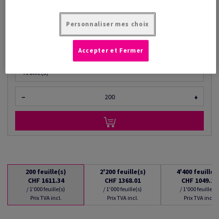
à partir de
CHF 1'049.11
/ 1'000 feuille(s)
Personnaliser mes choix
(120 kg )
EN STOCK : LIVRAISON À PARTIR DU 10/08/2026
Accepter et Fermer
Quantités converties
feuille(s)
−
+
200
feuille(s)
2'200
feuille(s)
4'400
feuille(
CHF 1611.34
CHF 1368.01
CHF 1049.11
/ 1'000 feuille(s)
/ 1'000 feuille(s)
/ 1'000 feuille(s)
Prix TVA incl.
Prix TVA incl.
Prix TVA incl.