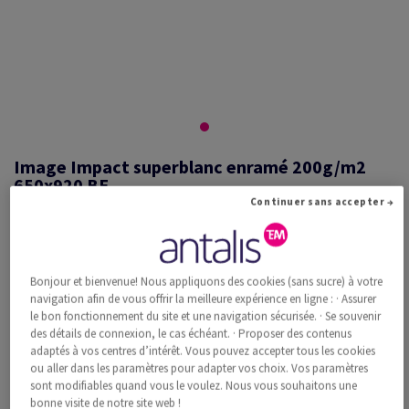
Image Impact superblanc enramé 200g/m2
650x920 BE
Continuer sans accepter →
#517913
Bonjour et bienvenue! Nous appliquons des cookies (sans sucre) à votre
Image, Impact, superblanc, sans bois ECF, 200g/m2, 650mm x 920mm,
navigation afin de vous offrir la meilleure expérience en ligne : · Assurer
BE, Paquet de 200 feuilles, FSC Mix Credit
le bon fonctionnement du site et une navigation sécurisée. · Se souvenir
Information additionnelle
Recommander ce produit
des détails de connexion, le cas échéant. · Proposer des contenus
adaptés à vos centres d’intérêt. Vous pouvez accepter tous les cookies
ou aller dans les paramètres pour adapter vos choix. Vos paramètres
Prix catalogue TVA incl.
sont modifiables quand vous le voulez. Nous vous souhaitons une
CHF 1'611.34
34.89% Rabais
bonne visite de notre site web !