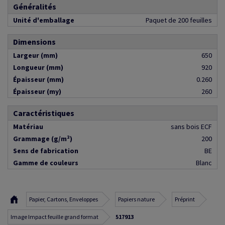
Généralités
Unité d'emballage
Paquet de 200 feuilles
Dimensions
Largeur (mm)
650
Longueur (mm)
920
Épaisseur (mm)
0.260
Épaisseur (my)
260
Caractéristiques
Matériau
sans bois ECF
Grammage (g/m²)
200
Sens de fabrication
BE
Gamme de couleurs
Blanc
Papier, Cartons, Enveloppes
Papiers nature
Préprint
Image Impact feuille grand format
517913