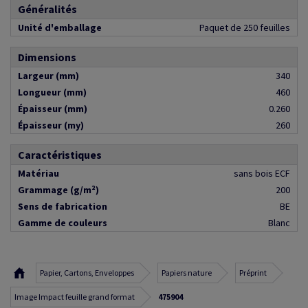
Généralités
Unité d'emballage
Paquet de 250 feuilles
Dimensions
Largeur (mm)
340
Longueur (mm)
460
Épaisseur (mm)
0.260
Épaisseur (my)
260
Caractéristiques
Matériau
sans bois ECF
Grammage (g/m²)
200
Sens de fabrication
BE
Gamme de couleurs
Blanc
Papier, Cartons, Enveloppes
Papiers nature
Préprint
Image Impact feuille grand format
475904