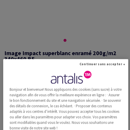
Image Impact superblanc enramé 200g/m2
340x460 BE
Continuer sans accepter →
#475904
Bonjour et bienvenue! Nous appliquons des cookies (sans sucre) à votre
Image, Impact, superblanc, sans bois ECF, 200g/m2, 340mm x 460mm,
navigation afin de vous offrir la meilleure expérience en ligne : · Assurer
BE, Paquet de 250 feuilles, FSC Mix Credit
le bon fonctionnement du site et une navigation sécurisée. · Se souvenir
Information additionnelle
Recommander ce produit
des détails de connexion, le cas échéant. · Proposer des contenus
adaptés à vos centres d’intérêt. Vous pouvez accepter tous les cookies
ou aller dans les paramètres pour adapter vos choix. Vos paramètres
Prix catalogue TVA incl.
sont modifiables quand vous le voulez. Nous vous souhaitons une
CHF 562.12
35.04% Rabais
bonne visite de notre site web !