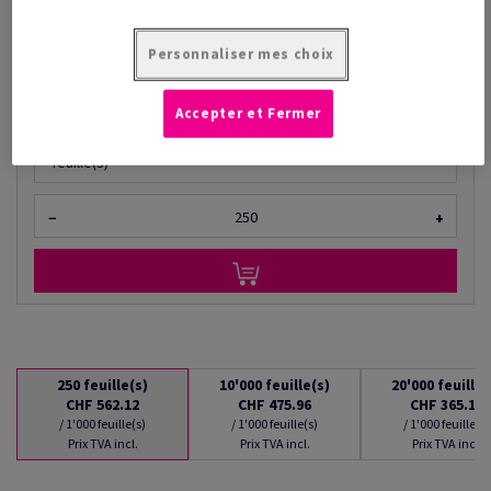
à partir de
CHF 365.16
/ 1'000 feuille(s)
Personnaliser mes choix
(31.3 kg )
EN STOCK : LIVRAISON À PARTIR DU 07/08/2026
Accepter et Fermer
Quantités converties
feuille(s)
−
+
250
feuille(s)
10'000
feuille(s)
20'000
feuille(
CHF 562.12
CHF 475.96
CHF 365.16
/ 1'000 feuille(s)
/ 1'000 feuille(s)
/ 1'000 feuille(s)
Prix TVA incl.
Prix TVA incl.
Prix TVA incl.