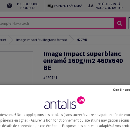
PLUS DE 11'000
N'HÉSITEZ PAS À
PAIEMENT SÉCURISÉ
PRODUITS
NOUS CONTACTER
print
Image Impact feuille grand format
420741
Image Impact superblanc
enramé 160g/m2 460x640
BE
#420741
Image, Impact, superblanc, sans bois ECF, 160g
x 640mm, BE, Paquet de 250 feuilles, FSC Mix Cred
Commande d'échantillon(s)
Information additionnelle
Recommander 
bienvenue! Nous appliquons des cookies (sans sucre) à votre navigation afin de vous 
périence en ligne : · Assurer le bon fonctionnement du site et une navigation sécurisé
s détails de connexion, le cas échéant. · Proposer des contenus adaptés à vos centre