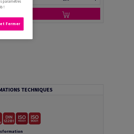
os paramètres
b !
 et Fermer
MATIONS TECHNIQUES
nsformation