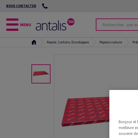
NOUS CONTACTER
MENU
Papier, Cartons, Enveloppes
Papiers nature
Pré
Bonjour et 
meilleure ex
souvenir de