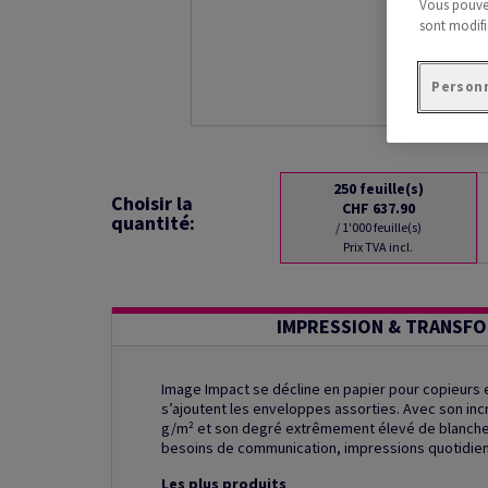
Vous pouvez
sont modifi
Personn
250
feuille(s)
Choisir la
CHF 637.90
quantité:
/ 1'000 feuille(s)
Prix TVA incl.
IMPRESSION & TRANSF
Image Impact se décline en papier pour copieurs e
s’ajoutent les enveloppes assorties. Avec son inc
g/m² et son degré extrêmement élevé de blancheu
besoins de communication, impressions quotidienn
Les plus produits