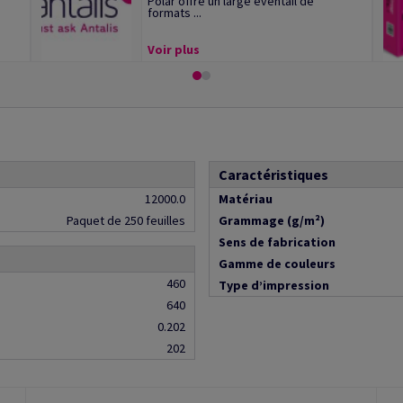
Polar offre un large éventail de
formats ...
Voir plus
Caractéristiques
12000.0
Matériau
Paquet de 250 feuilles
Grammage (g/m²)
Sens de fabrication
Gamme de couleurs
460
Type d’impression
640
0.202
202