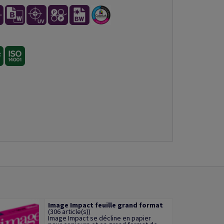
Image Impact feuille grand format
(306 article(s))
Image Impact se décline en papier