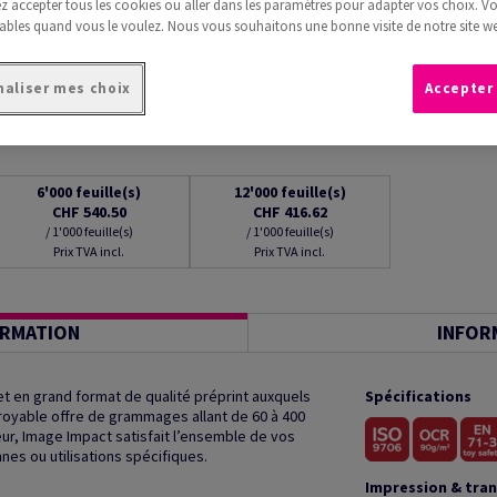
 accepter tous les cookies ou aller dans les paramètres pour adapter vos choix. V
ables quand vous le voulez. Nous vous souhaitons une bonne visite de notre site we
aliser mes choix
Accepter
6'000
feuille(s)
12'000
feuille(s)
CHF 540.50
CHF 416.62
/ 1'000 feuille(s)
/ 1'000 feuille(s)
Prix TVA incl.
Prix TVA incl.
ORMATION
INFOR
t en grand format de qualité préprint auxquels
Spécifications
royable offre de grammages allant de 60 à 400
r, Image Impact satisfait l’ensemble de vos
es ou utilisations spécifiques.
Impression & tra