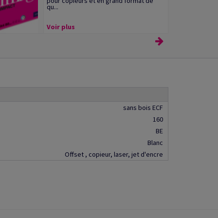
pour copieurs et en grand format de
qu...
Voir plus
sans bois ECF
160
BE
Blanc
Offset , copieur, laser, jet d'encre