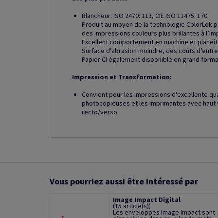
Blancheur: ISO 2470: 113, CIE ISO 11475: 170
Produit au moyen de la technologie ColorLok 
des impressions couleurs plus brillantes à l’im
Excellent comportement en machine et planéit
Surface d’abrasion moindre, des coûts d’entre
Papier CI également disponible en grand form
Impression et Transformation:
Convient pour les impressions d'excellente qu
photocopieuses et les imprimantes avec haut 
recto/verso
Vous pourriez aussi être intéressé par
Image Impact Digital
(15 article(s))
Les enveloppes Image Impact sont