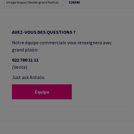
Image Impact feuille grand format
526340
AVEZ-VOUS DES QUESTIONS ?
Notre équipe commerciale vous renseignera avec
grand plaisir.
022 780 11 11
(Vente)
Just ask Antalis.
Équipe