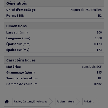
Généralités
Unité d'emballage
Paquet de 250 feuilles
Format DIN
B1
Dimensions
Largeur (mm)
700
Longueur (mm)
1000
Épaisseur (mm)
0.173
Épaisseur (my)
173
Caractéristiques
Matériau
sans bois ECF
Grammage (g/m²)
135
Sens de fabrication
BE
Gamme de couleurs
Blanc
Papier, Cartons, Enveloppes
Papiers nature
Préprint