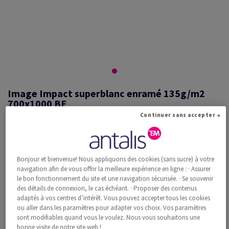
Image Impact superblanc enramé 135g/m2
700x1000 BE
Continuer sans accepter →
#526340
Bonjour et bienvenue! Nous appliquons des cookies (sans sucre) à votre
Image, Impact, superblanc, sans bois ECF, 135g/m2, 700mm x
navigation afin de vous offrir la meilleure expérience en ligne : · Assurer
1000mm, B1, BE, Paquet de 250 feuilles, FSC Mix Credit
le bon fonctionnement du site et une navigation sécurisée. · Se souvenir
Information additionnelle
Recommander ce produit
des détails de connexion, le cas échéant. · Proposer des contenus
adaptés à vos centres d’intérêt. Vous pouvez accepter tous les cookies
ou aller dans les paramètres pour adapter vos choix. Vos paramètres
Prix catalogue TVA incl.
sont modifiables quand vous le voulez. Nous vous souhaitons une
CHF 1'276.01
34.11% Rabais
bonne visite de notre site web !