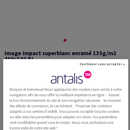
Image Impact superblanc enramé 135g/m2
460x340 BL
Continuer sans accepter →
#526303
Bonjour et bienvenue! Nous appliquons des cookies (sans sucre) à votre
Image, Impact, superblanc, sans bois ECF, 135g/m2, 460mm x 340mm,
navigation afin de vous offrir la meilleure expérience en ligne : · Assurer
BL, Paquet de 500 feuilles, FSC Mix Credit
le bon fonctionnement du site et une navigation sécurisée. · Se souvenir
Information additionnelle
Recommander ce produit
des détails de connexion, le cas échéant. · Proposer des contenus
adaptés à vos centres d’intérêt. Vous pouvez accepter tous les cookies
ou aller dans les paramètres pour adapter vos choix. Vos paramètres
Prix catalogue TVA incl.
sont modifiables quand vous le voulez. Nous vous souhaitons une
CHF 343.54
33.92% Rabais
bonne visite de notre site web !