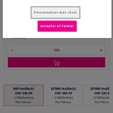
à partir de
CHF 227.01
/ 1'000 feuille(s)
Personnaliser mes choix
(21.1 kg )
EN STOCK : LIVRAISON À PARTIR DU 10/08/2026
Accepter et Fermer
Quantités converties
feuille(s)
−
+
500
feuille(s)
10'000
feuille(s)
20'000
feuille(
CHF 343.54
CHF 294.79
CHF 227.01
/ 1'000 feuille(s)
/ 1'000 feuille(s)
/ 1'000 feuille(s)
Prix TVA incl.
Prix TVA incl.
Prix TVA incl.