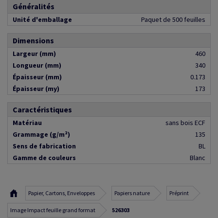
Généralités
Unité d'emballage
Paquet de 500 feuilles
Dimensions
Largeur (mm)
460
Longueur (mm)
340
Épaisseur (mm)
0.173
Épaisseur (my)
173
Caractéristiques
Matériau
sans bois ECF
Grammage (g/m²)
135
Sens de fabrication
BL
Gamme de couleurs
Blanc
Papier, Cartons, Enveloppes
Papiers nature
Préprint
Image Impact feuille grand format
526303