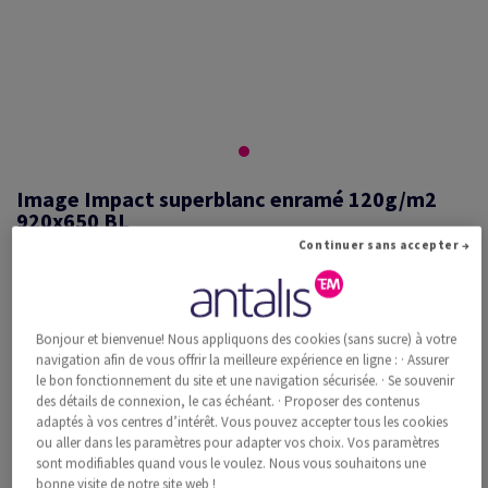
Image Impact superblanc enramé 120g/m2
920x650 BL
Continuer sans accepter →
#440533
Bonjour et bienvenue! Nous appliquons des cookies (sans sucre) à votre
Image, Impact, superblanc, sans bois ECF, 120g/m2, 920mm x 650mm,
navigation afin de vous offrir la meilleure expérience en ligne : · Assurer
BL, Paquet de 250 feuilles, FSC Mix Credit
le bon fonctionnement du site et une navigation sécurisée. · Se souvenir
Information additionnelle
Recommander ce produit
des détails de connexion, le cas échéant. · Proposer des contenus
adaptés à vos centres d’intérêt. Vous pouvez accepter tous les cookies
ou aller dans les paramètres pour adapter vos choix. Vos paramètres
Prix catalogue TVA incl.
sont modifiables quand vous le voulez. Nous vous souhaitons une
CHF 968.04
34.10% Rabais
bonne visite de notre site web !