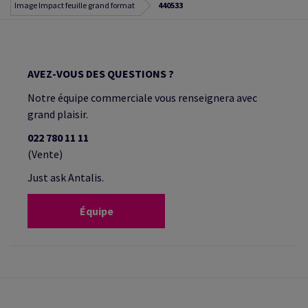
Image Impact feuille grand format
440533
AVEZ-VOUS DES QUESTIONS ?
Notre équipe commerciale vous renseignera avec
grand plaisir.
022 780 11 11
(Vente)
Just ask Antalis.
Équipe