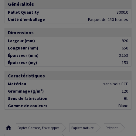
Généralités
Pallet Quantity
8000.0
Unité d'emballage
Paquet de 250 feuilles
Dimensions
Largeur (mm)
920
Longueur (mm)
650
Épaisseur (mm)
0.153
Épaisseur (my)
153
Caractéristiques
Matériau
sans bois ECF
Grammage (g/m²)
120
Sens de fabrication
BL
Gamme de couleurs
Blanc
Papier, Cartons, Enveloppes
Papiers nature
Préprint