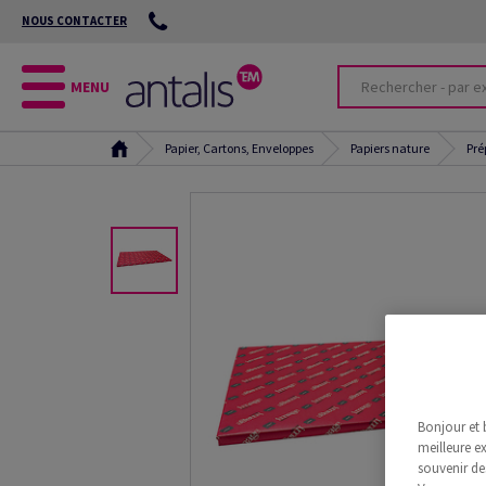
NOUS CONTACTER
MENU
Papier, Cartons, Enveloppes
Papiers nature
Pré
Bonjour et 
meilleure ex
souvenir de