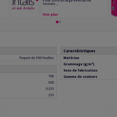
Polar offre un large éventail de
formats ...
Voir plus
Caractéristiques
Paquet de 500 feuilles
Matériau
Grammage (g/m²)
Sens de fabrication
700
Gamme de couleurs
500
0.153
153