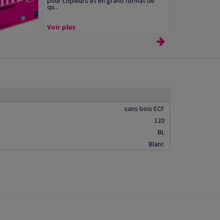
pour copieurs et en grand format de
qu...
Voir plus
sans bois ECF
120
BL
Blanc