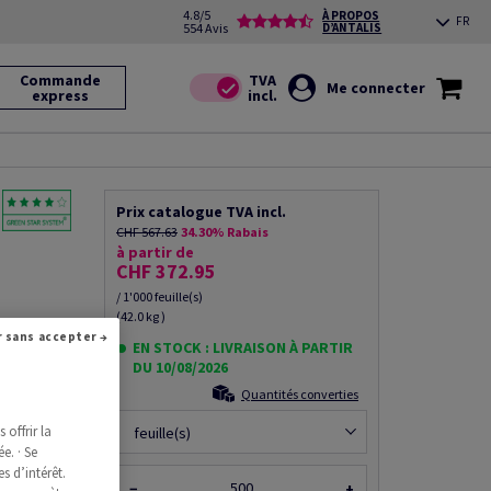
4.8/5
À PROPOS
FR
554 Avis
D’ANTALIS
Commande
Me connecter
express
Prix catalogue TVA incl.
CHF 567.63
34.30% Rabais
à partir de
CHF 372.95
/ 1'000 feuille(s)
(42.0 kg )
/m2, 700mm
Continuer sans accepter →
t
EN STOCK : LIVRAISON À PARTIR
DU 10/08/2026
Quantités converties
ce produit
offrir la
feuille(s)
e. · Se
s d’intérêt.
−
+