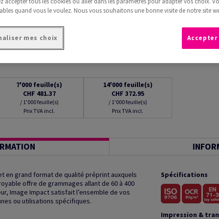
 accepter tous les cookies ou aller dans les paramètres pour adapter vos choix. V
ables quand vous le voulez. Nous vous souhaitons une bonne visite de notre site we
aliser mes choix
Accepter
7'000
feuille(s)
14'000
feuille(s)
CHF 481.37
CHF 372.95
/ 1'000 feuille(s)
/ 1'000 feuille(s)
Prix TVA incl.
Prix TVA incl.
ORMATION
INFOR
t en grand format de qualité préprint auxquels
Spécifications
royable offre de grammages allant de 60 à 400
r, Image Impact satisfait l’ensemble de vos
es ou utilisations spécifiques.
Impression & tra