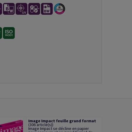
Image Impact feuille grand format
(306 article(s))
Image Impact se décline en papier