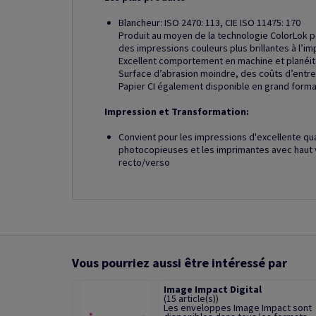
Blancheur: ISO 2470: 113, CIE ISO 11475: 170
Produit au moyen de la technologie ColorLok 
des impressions couleurs plus brillantes à l’im
Excellent comportement en machine et planéit
Surface d’abrasion moindre, des coûts d’entre
Papier CI également disponible en grand form
Impression et Transformation:
Convient pour les impressions d'excellente qu
photocopieuses et les imprimantes avec haut 
recto/verso
Vous pourriez aussi être intéressé par
Image Impact Digital
(15 article(s))
Les enveloppes Image Impact sont