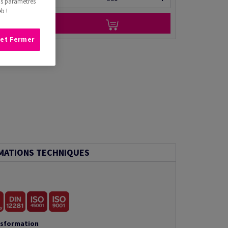
os paramètres
b !
 et Fermer
MATIONS TECHNIQUES
nsformation