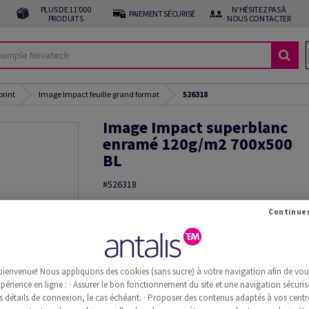
PLUS DE 11'000
N'HÉSITEZ PAS À
PAIEMENT SÉCURISÉ
PRODUITS
NOUS CONTACTER
print
Image Impact feuille grand format
526318
Image Impact superblanc
enramé 120g/m2 700x500
BL
#526318
Image, Impact, superblanc, sans bois ECF, 120g
x 500mm, BL, Paquet de 500 feuilles, FSC Mix Credi
Commande d'échantillon(s)
Information additionnelle
Recommander 
bienvenue! Nous appliquons des cookies (sans sucre) à votre navigation afin de vous 
périence en ligne : · Assurer le bon fonctionnement du site et une navigation sécurisé
s détails de connexion, le cas échéant. · Proposer des contenus adaptés à vos centre