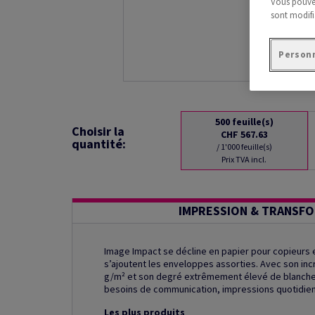
Vous pouvez
sont modifi
Personn
500
feuille(s)
Choisir la
CHF 567.63
quantité:
/ 1'000 feuille(s)
Prix TVA incl.
IMPRESSION & TRANSF
Image Impact se décline en papier pour copieurs e
s’ajoutent les enveloppes assorties. Avec son inc
g/m² et son degré extrêmement élevé de blancheu
besoins de communication, impressions quotidienn
Les plus produits