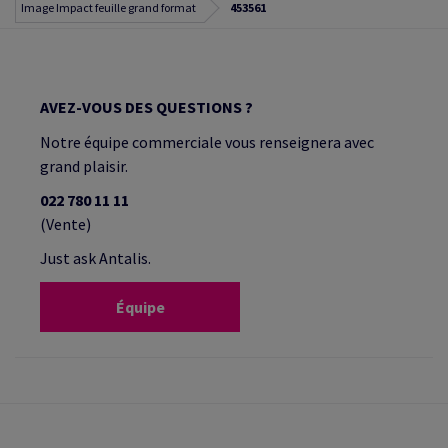
Image Impact feuille grand format
453561
AVEZ-VOUS DES QUESTIONS ?
Notre équipe commerciale vous renseignera avec
grand plaisir.
022 780 11 11
(Vente)
Just ask Antalis.
Équipe