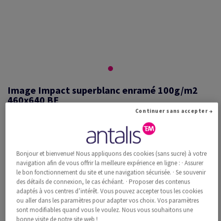
Image Impact superblanc enramé 100g/m2
460x640 BE
Continuer sans accepter →
#453561
Bonjour et bienvenue! Nous appliquons des cookies (sans sucre) à votre
Image, Impact, superblanc, sans bois ECF, 100g/m2, 460mm x 640mm,
navigation afin de vous offrir la meilleure expérience en ligne : · Assurer
BE, Paquet de 500 feuilles, FSC Mix Credit
le bon fonctionnement du site et une navigation sécurisée. · Se souvenir
Information additionnelle
Recommander ce produit
des détails de connexion, le cas échéant. · Proposer des contenus
adaptés à vos centres d’intérêt. Vous pouvez accepter tous les cookies
ou aller dans les paramètres pour adapter vos choix. Vos paramètres
Prix catalogue TVA incl.
sont modifiables quand vous le voulez. Nous vous souhaitons une
CHF 397.48
33.97% Rabais
bonne visite de notre site web !