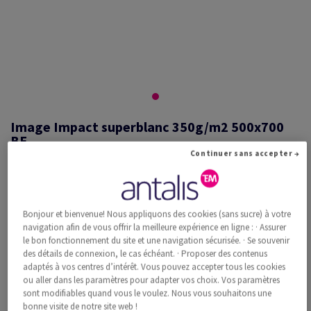
Image Impact superblanc 350g/m2 500x700
BE
Continuer sans accepter →
#527015
Bonjour et bienvenue! Nous appliquons des cookies (sans sucre) à votre
Image, Impact, superblanc, sans bois ECF, 350g/m2, 500mm x 700mm,
navigation afin de vous offrir la meilleure expérience en ligne : · Assurer
BE, Paquet de 100 feuilles, FSC Mix Credit
le bon fonctionnement du site et une navigation sécurisée. · Se souvenir
Information additionnelle
Recommander ce produit
des détails de connexion, le cas échéant. · Proposer des contenus
adaptés à vos centres d’intérêt. Vous pouvez accepter tous les cookies
ou aller dans les paramètres pour adapter vos choix. Vos paramètres
Prix catalogue TVA incl.
sont modifiables quand vous le voulez. Nous vous souhaitons une
CHF 1'951.75
34.90% Rabais
bonne visite de notre site web !