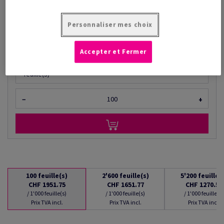
à partir de
CHF 1'270.50
/ 1'000 feuille(s)
Personnaliser mes choix
(122 kg )
EN STOCK : LIVRAISON À PARTIR DU 08/08/2026
Accepter et Fermer
Quantités converties
feuille(s)
−
+
100
feuille(s)
2'600
feuille(s)
5'200
feuille(
CHF 1951.75
CHF 1651.77
CHF 1270.50
/ 1'000 feuille(s)
/ 1'000 feuille(s)
/ 1'000 feuille(s)
Prix TVA incl.
Prix TVA incl.
Prix TVA incl.