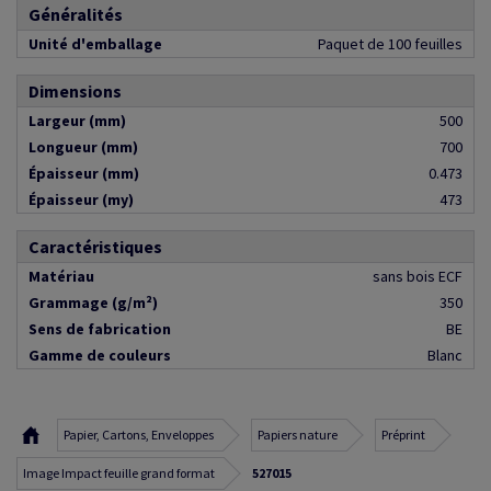
Généralités
Unité d'emballage
Paquet de 100 feuilles
Dimensions
Largeur (mm)
500
Longueur (mm)
700
Épaisseur (mm)
0.473
Épaisseur (my)
473
Caractéristiques
Matériau
sans bois ECF
Grammage (g/m²)
350
Sens de fabrication
BE
Gamme de couleurs
Blanc
Papier, Cartons, Enveloppes
Papiers nature
Préprint
Image Impact feuille grand format
527015