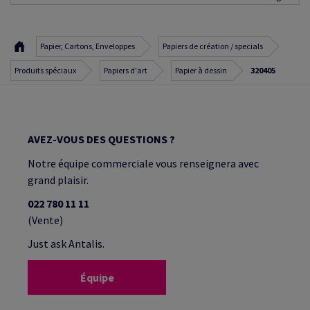
Papier, Cartons, Enveloppes
Papiers de création / specials
Produits spéciaux
Papiers d'art
Papier à dessin
320405
AVEZ-VOUS DES QUESTIONS ?
Notre équipe commerciale vous renseignera avec
grand plaisir.
022 780 11 11
(Vente)
Just ask Antalis.
Équipe