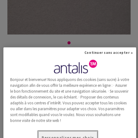
Continuer sans accepter →
Dessin avec couchage au kaolin gris pierreÂ
270g/m2 700x1000 BE
Bonjour et bienvenue! Nous appliquons des cookies (sans sucre) à votre
navigation afin de vous offrir la meilleure expérience en ligne : · Assurer
#320405
le bon fonctionnement du site et une navigation sécurisée. · Se souvenir
des détails de connexion, le cas échéant. · Proposer des contenus
Dessin avec couchage au kaolin, gris pierre, mat, recyclé, 270g/m2,
700mm x 1000mm, B1, BE, Paquet de 100 feuilles
adaptés à vos centres d’intérêt. Vous pouvez accepter tous les cookies
ou aller dans les paramètres pour adapter vos choix. Vos paramètres
Information additionnelle
Recommander ce produit
sont modifiables quand vous le voulez. Nous vous souhaitons une
bonne visite de notre site web !
Promotions: SALE %
Personnaliser mes choix