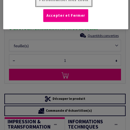
Prix catalogue TVA incl.
CHF 1'069.11
/ 1'000 feuille(s)
Accepter et Fermer
(189 kg )
EN STOCK : LIVRAISON À PARTIR DU 10/08/2026
Quantités converties
feuille(s)
−
+
Découper le produit
Commande d'échantillon(s)
IMPRESSION &
INFORMATIONS
TRANSFORMATION
TECHNIQUES