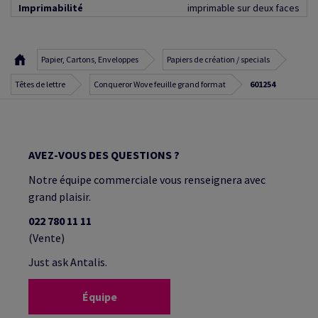
Imprimabilité
imprimable sur deux faces
Papier, Cartons, Enveloppes
Papiers de création / specials
Têtes de lettre
Conqueror Wove feuille grand format
601254
AVEZ-VOUS DES QUESTIONS ?
Notre équipe commerciale vous renseignera avec
grand plaisir.
022 780 11 11
(Vente)
Just ask Antalis.
Équipe