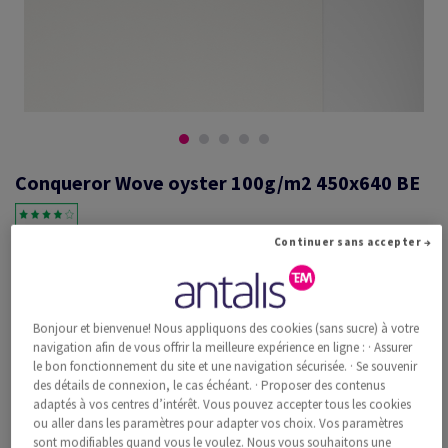
Conqueror Wove oyster 100g/m2 450x640 BE
Continuer sans accepter →
#601254
Conqueror Wove, oyster, 100g/m2, vélin, avec filigrane, woodfree
ECF with 15% cotton, 130µm, 450mm x 640mm, SRA2, BE, Paquet de
Bonjour et bienvenue! Nous appliquons des cookies (sans sucre) à votre
500 feuilles, FSC Mix Credit
navigation afin de vous offrir la meilleure expérience en ligne : · Assurer
Information additionnelle
Recommander ce produit
le bon fonctionnement du site et une navigation sécurisée. · Se souvenir
des détails de connexion, le cas échéant. · Proposer des contenus
adaptés à vos centres d’intérêt. Vous pouvez accepter tous les cookies
Prix catalogue TVA incl.
ou aller dans les paramètres pour adapter vos choix. Vos paramètres
CHF 1'242.07
14.59% Rabais
sont modifiables quand vous le voulez. Nous vous souhaitons une
à partir de